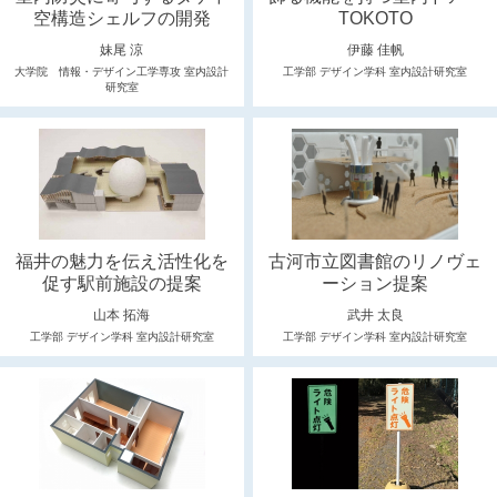
空構造シェルフの開発
TOKOTO
妹尾 涼
伊藤 佳帆
大学院 情報・デザイン工学専攻 室内設計
工学部 デザイン学科 室内設計研究室
研究室
福井の魅力を伝え活性化を
古河市立図書館のリノヴェ
促す駅前施設の提案
ーション提案
山本 拓海
武井 太良
工学部 デザイン学科 室内設計研究室
工学部 デザイン学科 室内設計研究室