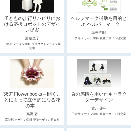
子どもの歩行リハビリにお
ヘルプマーク補助を目的と
ける応援ロボットのデザイ
したヘルパーマーク
ン提案
坂井 郁巳
原 絵里子
工学部 デザイン学科 視覚デザイン研究室
工学部 デザイン学科 プロダクトデザイン研
究室
360° Flower books – 開くこ
負の感情を用いたキャラク
とによって立体的になる花
ターデザイン
の本 –
古川 啓斗
高野 碧
工学部 デザイン学科 視覚デザイン研究室
工学部 デザイン学科 視覚デザイン研究室