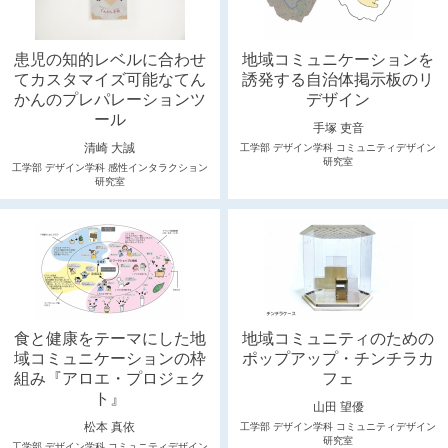
患児の知的レベルに合わせ
地域コミュニケーションを
てカスタマイズ可能なてん
誘発する自治体掲示板のリ
かんのプレパレーションツ
デザイン
ール
手塚 吏音
清崎 大誠
工学部 デザイン学科 コミュニティデザイン
研究室
工学部 デザイン学科 感性インタラクション
研究室
食と健康をテーマにした地
地域コミュニティのための
域コミュニケーションの枠
ポップアップ・チンチラカ
組み『アロエ・プロジェク
フェ
ト』
山田 望優
松本 真依
工学部 デザイン学科 コミュニティデザイン
研究室
工学部 デザイン学科 コミュニティデザイン