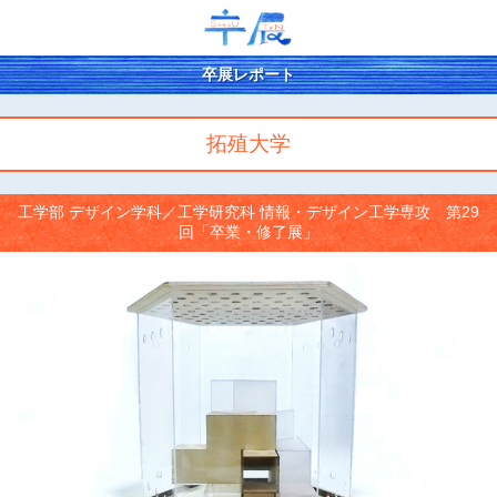
卒展レポート
拓殖大学
工学部 デザイン学科／工学研究科 情報・デザイン工学専攻 第29
回「卒業・修了展」