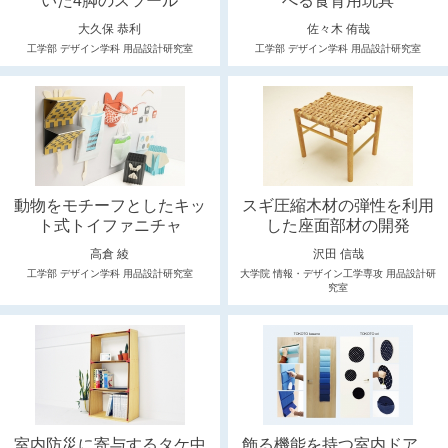
いた4脚のスツール
べる食育用玩具
大久保 恭利
佐々木 侑哉
工学部 デザイン学科 用品設計研究室
工学部 デザイン学科 用品設計研究室
動物をモチーフとしたキッ
スギ圧縮木材の弾性を利用
ト式トイファニチャ
した座面部材の開発
高倉 綾
沢田 信哉
工学部 デザイン学科 用品設計研究室
大学院 情報・デザイン工学専攻 用品設計研
究室
室内防災に寄与するタケ中
飾る機能を持つ室内ドア