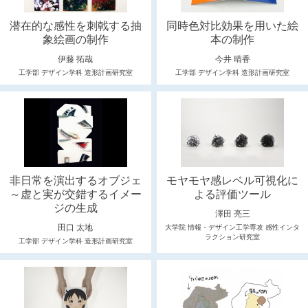
潜在的な感性を刺戟する抽
同時色対比効果を用いた絵
象絵画の制作
本の制作
伊藤 拓哉
今井 晴香
工学部 デザイン学科 造形計画研究室
工学部 デザイン学科 造形計画研究室
非日常を演出するオブジェ
モヤモヤ感レベル可視化に
～虚と実が交錯するイメー
よる評価ツール
ジの生成
澤田 亮三
田口 太地
大学院 情報・デザイン工学専攻 感性インタ
ラクション研究室
工学部 デザイン学科 造形計画研究室