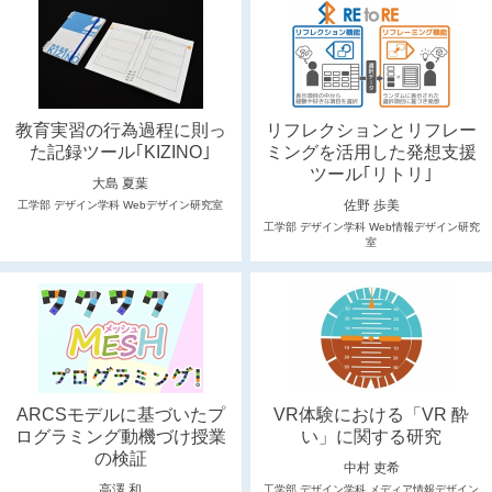
教育実習の行為過程に則っ
リフレクションとリフレー
た記録ツール｢KIZINO｣
ミングを活用した発想支援
ツール｢リトリ｣
大島 夏葉
佐野 歩美
工学部 デザイン学科 Webデザイン研究室
工学部 デザイン学科 Web情報デザイン研究
室
ARCSモデルに基づいたプ
VR体験における「VR 酔
ログラミング動機づけ授業
い」に関する研究
の検証
中村 吏希
高澤 和
工学部 デザイン学科 メディア情報デザイン