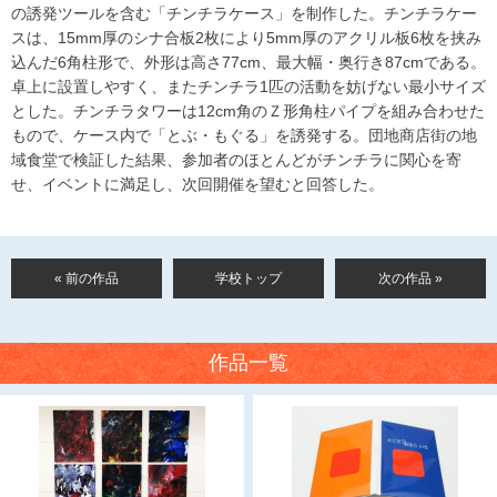
の誘発ツールを含む「チンチラケース」を制作した。チンチラケー
スは、15mm厚のシナ合板2枚により5mm厚のアクリル板6枚を挟み
込んだ6角柱形で、外形は高さ77cm、最大幅・奥行き87cmである。
卓上に設置しやすく、またチンチラ1匹の活動を妨げない最小サイズ
とした。チンチラタワーは12cm角のＺ形角柱パイプを組み合わせた
もので、ケース内で「とぶ・もぐる」を誘発する。団地商店街の地
域食堂で検証した結果、参加者のほとんどがチンチラに関心を寄
せ、イベントに満足し、次回開催を望むと回答した。
« 前の作品
学校トップ
次の作品 »
作品一覧