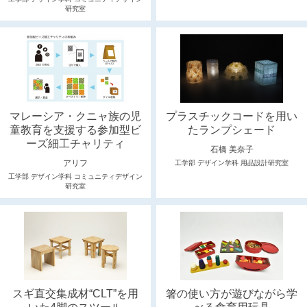
研究室
マレーシア・クニャ族の児
プラスチックコードを用い
童教育を支援する参加型ビ
たランプシェード
ーズ細工チャリティ
石橋 美奈子
アリフ
工学部 デザイン学科 用品設計研究室
工学部 デザイン学科 コミュニティデザイン
研究室
スギ直交集成材“CLT”を用
箸の使い方が遊びながら学