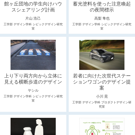
館ヶ丘団地の学生向けハウ
蓄光塗料を使った注意喚起
スシェアリング計画
の夜間標示
片山 浩己
高梨 隼也
工学部 デザイン学科 シビックデザイン研究
工学部 デザイン学科 シビックデザイン研究
室
室
上り下り両方向から立体に
若者に向けた次世代ステー
見える横断歩道のデザイン
ションワゴンのデザイン提
案
ヤシル
小川 晃
工学部 デザイン学科 シビックデザイン研究
室
工学部 デザイン学科 プロダクトデザイン研
究室