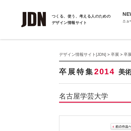
NE
つくる、使う、考える人のための
ニュ
デザイン情報サイト
デザイン情報サイト[JDN]
>
卒展
>
卒展
2014
卒展特集
美
名古屋学芸大学