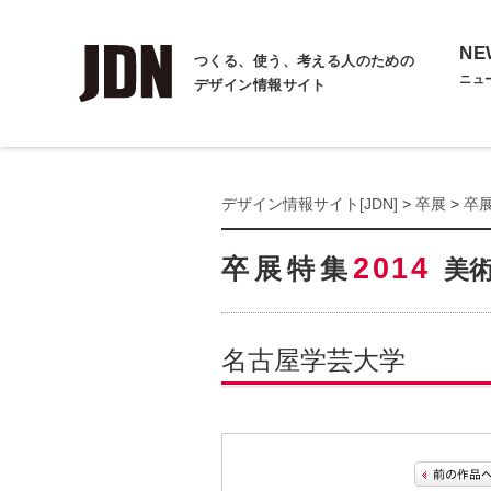
NE
つくる、使う、考える人のための
ニュ
デザイン情報サイト
デザイン情報サイト[JDN]
>
卒展
>
卒展
2014
卒展特集
美
名古屋学芸大学