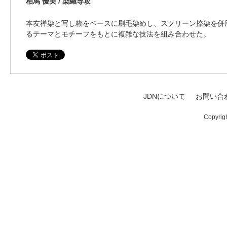
相馬 優美 / 染織専攻
本友禅染と写し糊をベースに刷毛染めし、スクリーン捺染を併
るテーマとモチーフをもとに複雑な技法を組み合わせた。
JDNについて
お問い合
Copyrig