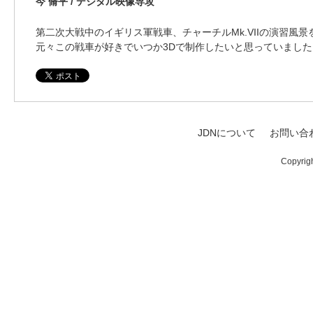
今 脩平 / デジタル映像専攻
第二次大戦中のイギリス軍戦車、チャーチルMk.VIIの演習風景
元々この戦車が好きでいつか3Dで制作したいと思っていました
JDNについて
お問い合
Copyrig