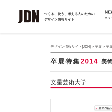
NE
つくる、使う、考える人のための
ニュ
デザイン情報サイト
デザイン情報サイト[JDN]
>
卒展
>
卒展
2014
卒展特集
美
文星芸術大学