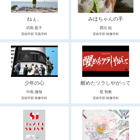
ねぇ。
みほちゃんの手
武島 藍子
西出 結
芸術学部 写真学科
芸術学部 映像学科
少年の心
醒めたツラしやがって
中島 徹哉
星 智教
芸術学部 映像学科
芸術学部 映像学科