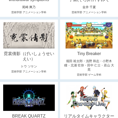
尾崎 爽乃
金井 千夏
芸術学部 アニメーション学科
芸術学部 アニメーション学科
霓裳倩影（げいしょうせい
Tiny Breaker
えい）
堀田 裕太郎・浅野 和志・小野木
瞳・北浦 壮弥・田中 仁士・若山 大
トウ ソケン
晃
芸術学部 アニメーション学科
芸術学部 ゲーム学科
BREAK QUARTZ
リアルタイムキャラクター