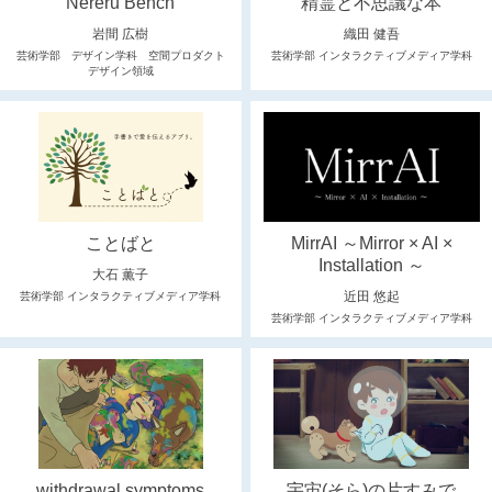
Nereru Bench
精霊と不思議な本
岩間 広樹
織田 健吾
芸術学部 デザイン学科 空間プロダクト
芸術学部 インタラクティブメディア学科
デザイン領域
ことばと
MirrAI ～Mirror × AI ×
Installation ～
大石 薫子
近田 悠起
芸術学部 インタラクティブメディア学科
芸術学部 インタラクティブメディア学科
withdrawal symptoms
宇宙(そら)の片すみで