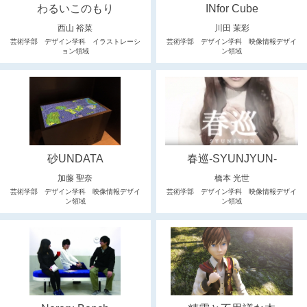
わるいこのもり
INfor Cube
西山 裕菜
川田 茉彩
芸術学部 デザイン学科 イラストレーシ
芸術学部 デザイン学科 映像情報デザイ
ョン領域
ン領域
砂UNDATA
春巡-SYUNJYUN-
加藤 聖奈
橋本 光世
芸術学部 デザイン学科 映像情報デザイ
芸術学部 デザイン学科 映像情報デザイ
ン領域
ン領域