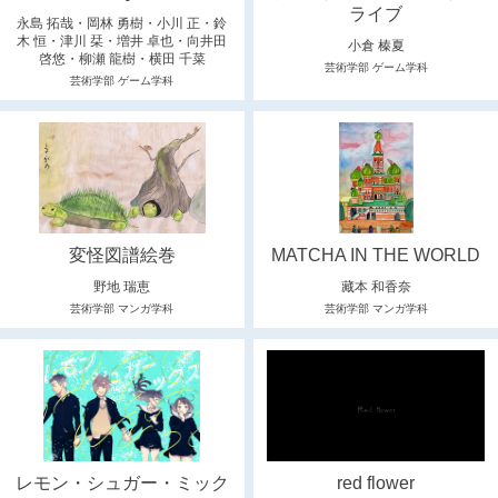
ライブ
永島 拓哉・岡林 勇樹・小川 正・鈴
木 恒・津川 栞・増井 卓也・向井田
小倉 榛夏
啓悠・柳瀬 龍樹・横田 千菜
芸術学部 ゲーム学科
芸術学部 ゲーム学科
変怪図譜絵巻
MATCHA IN THE WORLD
野地 瑞恵
藏本 和香奈
芸術学部 マンガ学科
芸術学部 マンガ学科
レモン・シュガー・ミック
red flower