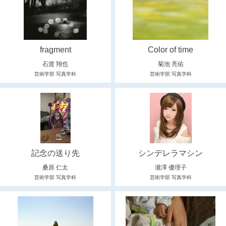
fragment
Color of time
石渡 翔也
菊池 亮佑
芸術学部 写真学科
芸術学部 写真学科
記念の送り先
シンデレラマシン
桑原 仁太
瀧澤 優理子
芸術学部 写真学科
芸術学部 写真学科