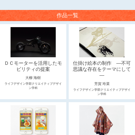
作品一覧
ＤＣモーターを活用したモ
仕掛け絵本の制作 ―不可
ビリティの提案
思議な存在をテーマにして
―
大柳 海樹
芳賀 玲菜
ライフデザイン学部クリエイティブデザイ
ン学科
ライフデザイン学部クリエイティブデザイ
ン学科