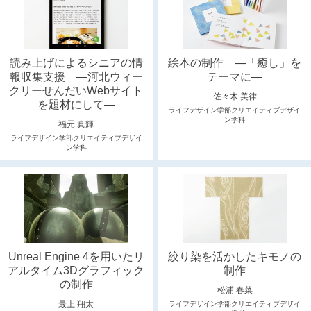
読み上げによるシニアの情
絵本の制作 ―「癒し」を
報収集支援 ―河北ウィー
テーマに―
クリーせんだいWebサイト
佐々木 美律
を題材にして―
ライフデザイン学部クリエイティブデザイ
ン学科
福元 真輝
ライフデザイン学部クリエイティブデザイ
ン学科
Unreal Engine 4を用いたリ
絞り染を活かしたキモノの
アルタイム3Dグラフィック
制作
の制作
松浦 春菜
最上 翔太
ライフデザイン学部クリエイティブデザイ