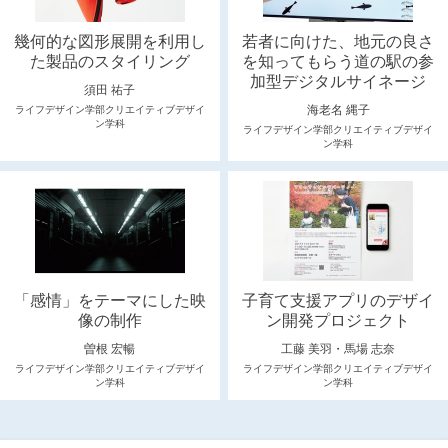
幾何的な図形展開を利用し
若者に向けた、地元の良さ
た製品のスタイリング
を知ってもらう道の駅の参
加型デジタルサイネージ
須田 祐子
海老名 縄子
ライフデザイン学部クリエイティブデザイ
ン学科
ライフデザイン学部クリエイティブデザイ
ン学科
「感情」をテーマにした映
子育て支援アプリのデザイ
像の制作
ン開発プロジェクト
曽根 宏暢
工藤 美羽・馬場 志奈
ライフデザイン学部クリエイティブデザイ
ライフデザイン学部クリエイティブデザイ
ン学科
ン学科