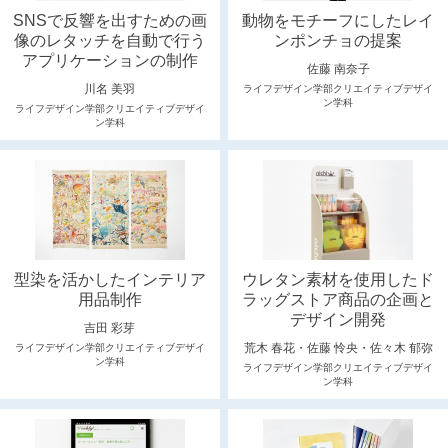
SNSで反響を出すための画
動物をモチーフにしたレイ
像のレタッチを自動で行う
ンポンチョの提案
アプリケーションの制作
佐藤 南奈子
川名 美羽
ライフデザイン学部クリエイティブデザイ
ン学科
ライフデザイン学部クリエイティブデザイ
ン学科
型染を活かしたインテリア
ウレタン素材を使用したド
用品制作
ラッグストア商品の企画と
デザイン開発
吉田 彩芽
荒木 春花・佐藤 怜央・佐々木 郁弥
ライフデザイン学部クリエイティブデザイ
ン学科
ライフデザイン学部クリエイティブデザイ
ン学科