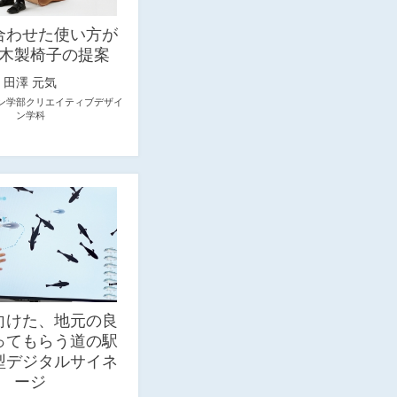
合わせた使い方が
木製椅子の提案
田澤 元気
ン学部クリエイティブデザイ
ン学科
向けた、地元の良
ってもらう道の駅
型デジタルサイネ
ージ