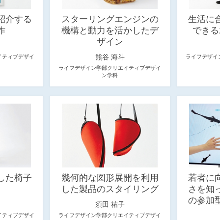
紹介する
スターリングエンジンの
生活に
作
機構と動力を活かしたデ
できる
ザイン
熊谷 海斗
イティブデザイ
ライフデザイ
ライフデザイン学部クリエイティブデザイ
ン学科
した椅子
幾何的な図形展開を利用
若者に
した製品のスタイリング
さを知
の参加
須田 祐子
イティブデザイ
ライフデザイン学部クリエイティブデザイ