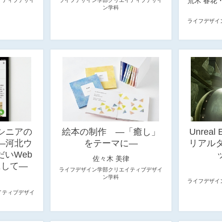
荒木 春花
ン学科
ライフデザイ
シニアの
絵本の制作 ―「癒し」
Unreal
―河北ウ
をテーマに―
リアル
いWeb
佐々木 美律
にして―
ライフデザイン学部クリエイティブデザイ
ン学科
ライフデザイ
イティブデザイ