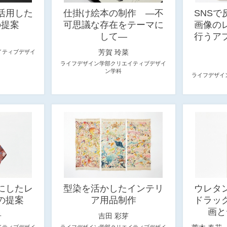
活用した
仕掛け絵本の制作 ―不
SNS
の提案
可思議な存在をテーマに
画像の
して―
行うア
芳賀 玲菜
イティブデザイ
ライフデザイン学部クリエイティブデザイ
ン学科
ライフデザイ
にしたレ
型染を活かしたインテリ
ウレタ
の提案
ア用品制作
ドラッ
画と
子
吉田 彩芽
イティブデザイ
ライフデザイン学部クリエイティブデザイ