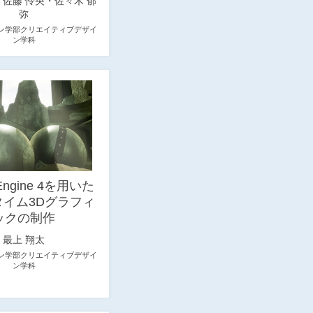
・佐藤 怜央・佐々木 郁
弥
ン学部クリエイティブデザイ
ン学科
 Engine 4を用いた
タイム3Dグラフィ
ックの制作
最上 翔太
ン学部クリエイティブデザイ
ン学科