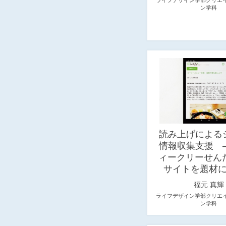
ン学科
読み上げによる
情報収集支援 
ィークリーせんだ
サイトを題材
福元 真輝
ライフデザイン学部クリエ
ン学科