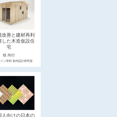
境改善と建材再利
慮した木造仮設住
宅
枝 尚行
ザイン学科 室内設計研究室
国人向けの日本の