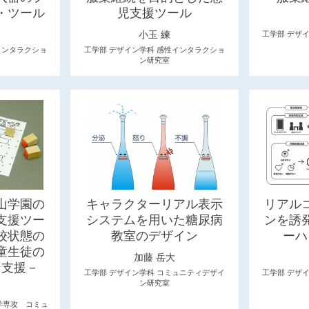
・ツール
児支援ツール
小玉 練
工学部 デザ
インタラクショ
工学部 デザイン学科 感性インタラクショ
ン研究室
山学園の
キャラクターリアル表示
リアル
支援ツー
システムを用いた糖尿病
ンを誘
校状態の
教室のデザイン
ーハ
童生徒の
加藤 岳大
ン支援－
工学部 デザイン学科 コミュニティデザイ
工学部 デザ
ン研究室
学専攻 コミュ