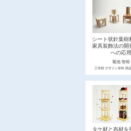
シート状針葉樹
家具装飾法の開
への応
菊池 智裕
工学部 デザイン学科 用
タケ材と布材を