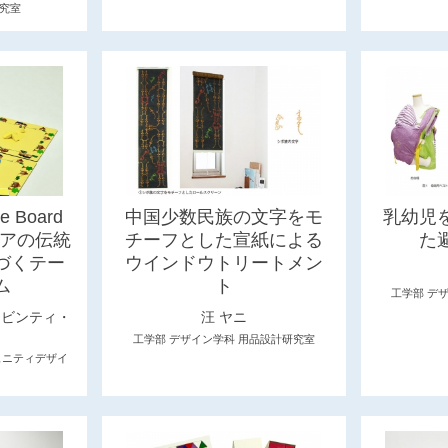
究室
he Board
中国少数民族の文字をモ
乳幼児
シアの伝統
チーフとした宣紙による
た
づくテー
ウインドウトリートメン
ム
ト
工学部 デ
・ビンティ・
汪 ヤニ
工学部 デザイン学科 用品設計研究室
ュニティデザイ