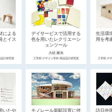
材による
デイサービスで活用する
生活環
発とイス
色を用いたレクリエーシ
用を考
用
ョンツール
大給 麻央
品設計研究室
工学部 デザイン学科 用品設計研究室
工学部 デ
用いたや
モノレール新駅設置に伴
訪日外