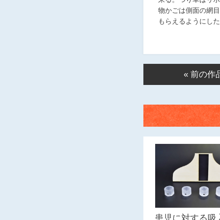
物かごは側面の網目
もらえるようにした
« 前の作
患児に対する吸