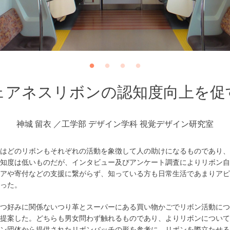
ェアネスリボンの認知度向上を促
神城 留衣
工学部 デザイン学科 視覚デザイン研究室
はどのリボンもそれぞれの活動を象徴して人の助けになるものであり、
知度は低いものだが、インタビュー及びアンケート調査によりリボン自
アや寄付などの支援に繋がらず、知っている方も日常生活であまりアピ
った。
つ好みに関係ないつり革とスーパーにある買い物かごでリボン活動につ
提案した。どちらも男女問わず触れるものであり、よりリボンについて
ン団体から提供されたリボンバッチの形を参考に、リボンを際立たせる