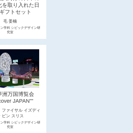
化を取り入れた日
ギフトセット
毛 姜楠
イン学科 シビックデザイン研
究室
夢洲万国博覧会
cover JAPAN””
 ファイサル イズディ
 ビン スリス
イン学科 シビックデザイン研
究室