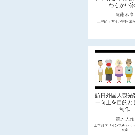
わらかい
遠藤 和磨
工学部 デザイン学科 室
訪日外国人観光
ー向上を目的と
制作
清水 大雅
工学部 デザイン学科 シビ
究室