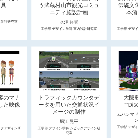
家具
う武蔵村山市観光コミュ
伝統文
ニティ施設計画
本酒
水澤 裕貴
内設計研究室
工学部 デザイン学科 室内設計研究室
工学部 デザ
客のマナ
トラフィックカウンタデ
大阪
した映像
ータを用いた交通状況イ
“”Dis
メージの制作
ムハンマド
ン
堀江 晃平
工学部 デザ
ックデザイン研
工学部 デザイン学科 シビックデザイン研
究室