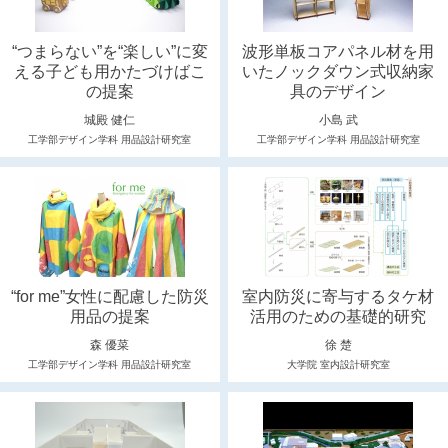
“つまらない”を“楽しい”に変
波形単板コアパネル材を用
える子ども用かたづけばこ
いたノックダウン式収納家
の提案
具のデザイン
城殿 健仁
小島 武
工学部デザイン学科 用品設計研究室
工学部デザイン学科 用品設計研究室
“for me”女性に配慮した防災
室内防災に寄与するタケ材
用品の提案
活用のための基礎的研究
森 優菜
徐 楚
工学部デザイン学科 用品設計研究室
大学院 室内設計研究室