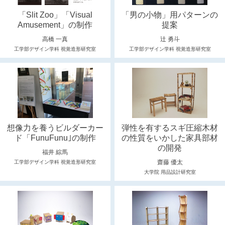
「Slit Zoo」「Visual
「男の小物」用パターンの
Amusement」の制作
提案
高橋 一真
辻 勇斗
工学部デザイン学科 視覚造形研究室
工学部デザイン学科 視覚造形研究室
想像力を養うビルダーカー
弾性を有するスギ圧縮木材
ド「FunuFunu｣の制作
の性質をいかした家具部材
の開発
福井 綜馬
齋藤 優太
工学部デザイン学科 視覚造形研究室
大学院 用品設計研究室