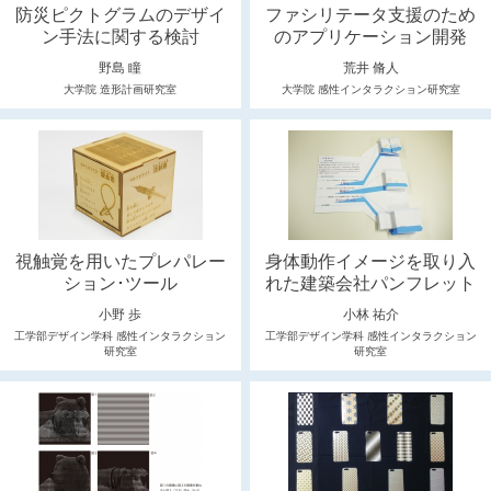
防災ピクトグラムのデザイ
ファシリテータ支援のため
ン手法に関する検討
のアプリケーション開発
野島 瞳
荒井 脩人
大学院 造形計画研究室
大学院 感性インタラクション研究室
視触覚を用いたプレパレー
身体動作イメージを取り入
ション･ツール
れた建築会社パンフレット
小野 歩
小林 祐介
工学部デザイン学科 感性インタラクション
工学部デザイン学科 感性インタラクション
研究室
研究室