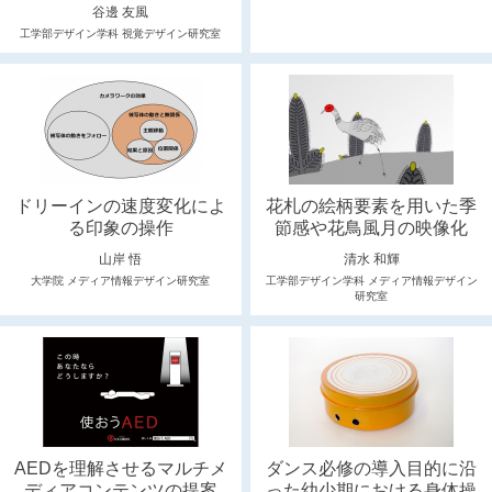
谷邊 友風
工学部デザイン学科 視覚デザイン研究室
ドリーインの速度変化によ
花札の絵柄要素を用いた季
る印象の操作
節感や花鳥風月の映像化
山岸 悟
清水 和輝
大学院 メディア情報デザイン研究室
工学部デザイン学科 メディア情報デザイン
研究室
AEDを理解させるマルチメ
ダンス必修の導入目的に沿
ディアコンテンツの提案
った幼少期における身体操