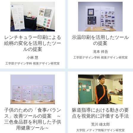
レンチキュラー印刷による
示温印刷を活用したツール
絵柄の変化を活用したツー
の提案
ルの提案
滝本 祥吾
小林 慧
工学部デザイン学科 視覚デザイン研究室
工学部デザイン学科 視覚デザイン研究室
子供のための「食事バラン
躰道指導における動きの要
ス」改善ツールの提案 ～
点を視覚的に評価する手法
三色食品群を利用した子供
荒川 雄太郎
用健康ツール～
大学院 メディア情報デザイン研究室