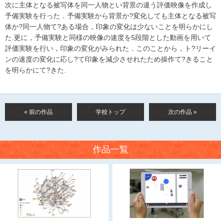
次に主体となる被写体を同一人物とい背景の違う評価映像を作成し
予備実験を行った．予備実験から背景か?変化しても主体となる被写
体か?同一人物て?ある場合，印象の変化は少ないことを明らかにし
た.更に，予備実験と同様の映像の速度を5段階とした動画を用いて
評価実験を行い，印象の変化がみられた．このことから，ト?リーイ
ンの速度の変化に応し?て印象を減少させれたため操作て?きること
を明らかにて?きた.
« 前の作品
学校トップ
次の作品 »
作品一覧