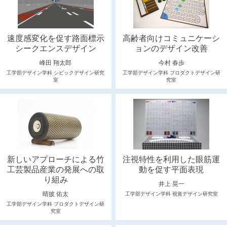
速度感変化を促す路面標示
高齢者向けコミュニケーシ
シークエンスデザイン
ョンのデザイン改善
峰田 翔太郎
今村 春歩
工学部デザイン学科 シビックデザイン研究
工学部デザイン学科 プロダクトデザイン研
室
究室
新しいアプローチによる竹
注視特性を利用した眼筋運
工芸製品産業の発展への取
動を促す平面表現
り組み
井上 晃一
晴披 佑太
工学部デザイン学科 視覚デザイン研究室
工学部デザイン学科 プロダクトデザイン研
究室