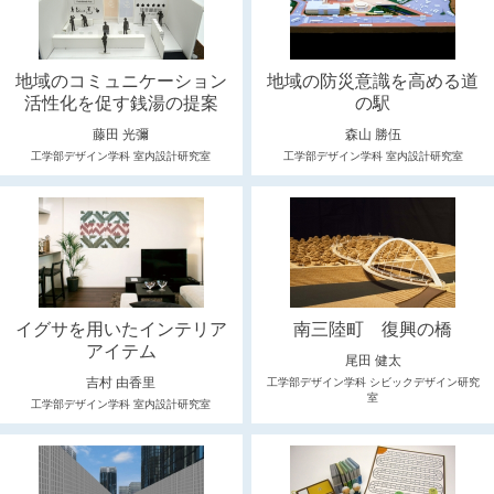
地域のコミュニケーション
地域の防災意識を高める道
活性化を促す銭湯の提案
の駅
藤田 光彌
森山 勝伍
工学部デザイン学科 室内設計研究室
工学部デザイン学科 室内設計研究室
イグサを用いたインテリア
南三陸町 復興の橋
アイテム
尾田 健太
吉村 由香里
工学部デザイン学科 シビックデザイン研究
室
工学部デザイン学科 室内設計研究室