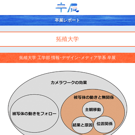
卒展レポート
拓殖大学
拓殖大学 工学部 情報･デザイン･メディア学系 卒展