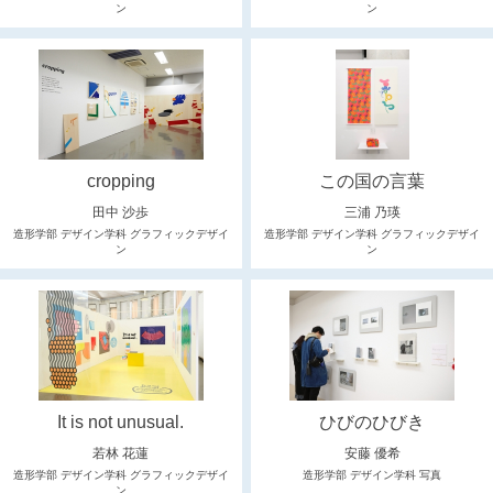
ン
ン
cropping
この国の言葉
田中 沙歩
三浦 乃瑛
造形学部 デザイン学科 グラフィックデザイ
造形学部 デザイン学科 グラフィックデザイ
ン
ン
It is not unusual.
ひびのひびき
若林 花蓮
安藤 優希
造形学部 デザイン学科 グラフィックデザイ
造形学部 デザイン学科 写真
ン