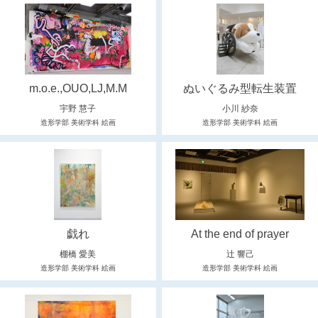
m.o.e.,OUO,LJ,M.M
ぬいぐるみ型転生装置
宇野 慧子
小川 紗奈
造形学部 美術学科 絵画
造形学部 美術学科 絵画
戯れ
At the end of prayer
棚橋 愛美
辻 響己
造形学部 美術学科 絵画
造形学部 美術学科 絵画