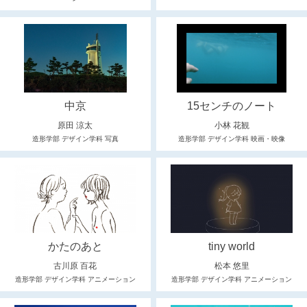
中京
15センチのノート
原田 涼太
小林 花観
造形学部 デザイン学科 写真
造形学部 デザイン学科 映画・映像
かたのあと
tiny world
古川原 百花
松本 悠里
造形学部 デザイン学科 アニメーション
造形学部 デザイン学科 アニメーション