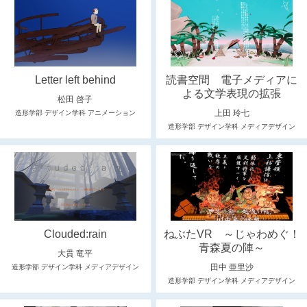
Letter left behind
読書空間 電子メディアに
よる文学表現の拡張
松田 啓子
上田 玲七
造形学部 デザイン学科 アニメーション
造形学部 デザイン学科 メディアデザイン
Clouded:rain
ねぶたVR ～じゃわめぐ！
青森夏の陣～
大貫 竜平
田中 亜里沙
造形学部 デザイン学科 メディアデザイン
造形学部 デザイン学科 メディアデザイン