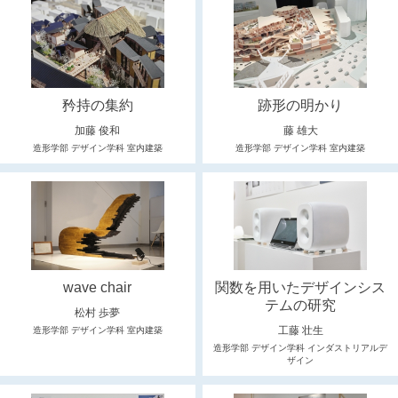
矜持の集約
跡形の明かり
加藤 俊和
藤 雄大
造形学部 デザイン学科 室内建築
造形学部 デザイン学科 室内建築
wave chair
関数を用いたデザインシス
テムの研究
松村 歩夢
工藤 壮生
造形学部 デザイン学科 室内建築
造形学部 デザイン学科 インダストリアルデ
ザイン