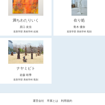
満ちわたりいく
在り処
原口 友佳
青木 優奈
造形学部 美術学科 絵画
造形学部 美術学科 彫刻
ナヤミビト
岩森 咲季
造形学部 美術学科 彫刻
運営会社
卒展とは
利用規約