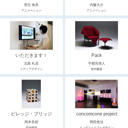
菅生 侑美
内藤大介
アニメーション
アニメーション
いただきます！
Pack
北島 礼花
宇都宮啓人
メディアデザイン
室内建築
ビレッジ・ブリッジ
concomcone project
岡本良樹
岡田悠佳
室内建築
インダストリアルデザイン