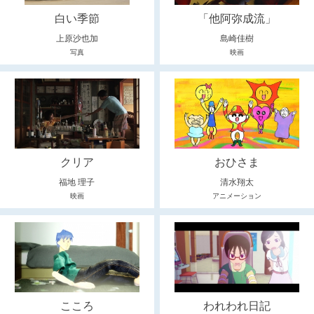
白い季節
「他阿弥成流」
上原沙也加
島崎佳樹
写真
映画
クリア
おひさま
福地 理子
清水翔太
映画
アニメーション
こころ
われわれ日記