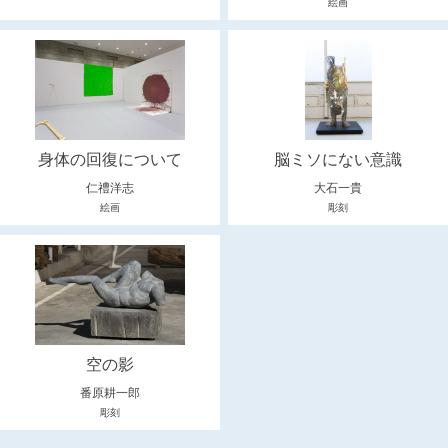
絵画
身体の回復について
脳ミソにない意識
仁禮洋志
大石一貴
絵画
彫刻
空の影
番原耕一郎
彫刻