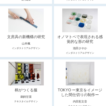
文房具の新機構の研究
オノマトペで表現される感
覚的な形の研究
山本楓
池田さやか
インダストリアルデザイン
インダストリアルデザイン
柄がつくる服
TOKYO ー東京をイメージ
した間仕切りの制作ー
鵜飼甘菜
内田彩文音
テキスタイルデザイン