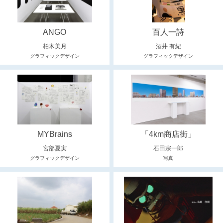
ANGO
百人一詩
柏木美月
酒井 有紀
グラフィックデザイン
グラフィックデザイン
MYBrains
「4km商店街」
宮部夏実
石田宗一郎
グラフィックデザイン
写真