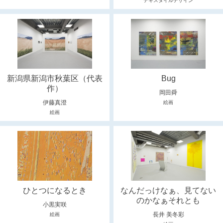
テキスタイルデザイン
新潟県新潟市秋葉区（代表
Bug
作）
岡田舜
伊藤真澄
絵画
絵画
ひとつになるとき
なんだっけなぁ、見てない
のかなぁそれとも
小黒実咲
長井 美冬彩
絵画