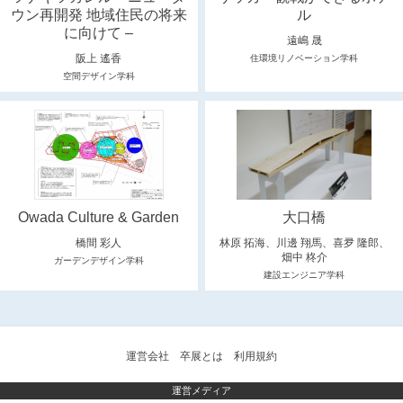
ウン再開発 地域住民の将来
ル
に向けて –
遠嶋 晟
阪上 遙香
住環境リノベーション学科
空間デザイン学科
Owada Culture & Garden
大口橋
橋間 彩人
林原 拓海、川邊 翔馬、喜夛 隆郎、
畑中 柊介
ガーデンデザイン学科
建設エンジニア学科
運営会社
卒展とは
利用規約
運営メディア