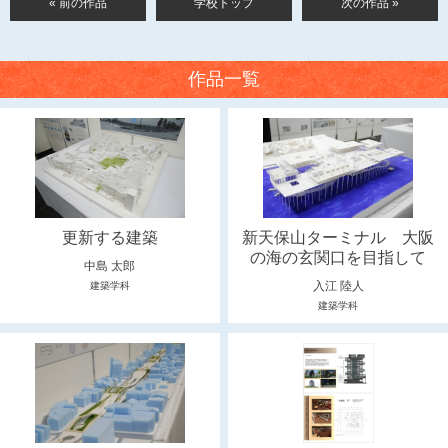
« 前の作品
学校トップ
次の作品 »
作品一覧
更新する建築
新天保山ターミナル 大阪
の海の玄関口を目指して
中島 太郎
入江 陸人
建築学科
建築学科