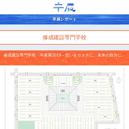
卒展レポート
修成建設専門学校
修成建設専門学校「卒業展2019－想いをカタチに。未来の自分に。
－」