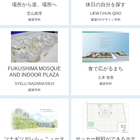
場所から道、場所へ
休日の自分を探す
芝山真理
LIEW CHUN QIAO
建築学科
建築CGデザイン学科
FUKUSHIMA MOSQUE
食で広がるまち
AND INDOOR PLAZA
土本 智美
SYELLI NAZARIA DEVI
建築学科
建築学科
ツナギツガレル – ニュータ
サッカー観戦ができるホテ