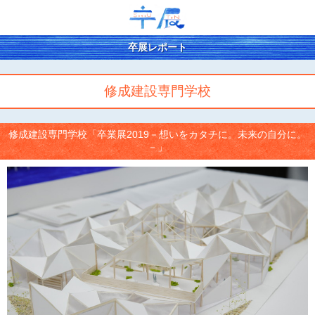
卒展レポート
修成建設専門学校
修成建設専門学校「卒業展2019－想いをカタチに。未来の自分に。
－」