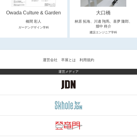
Owada Culture & Garden
大口橋
橋間 彩人
林原 拓海、川邊 翔馬、喜夛 隆郎、
畑中 柊介
ガーデンデザイン学科
建設エンジニア学科
運営会社
卒展とは
利用規約
運営メディア