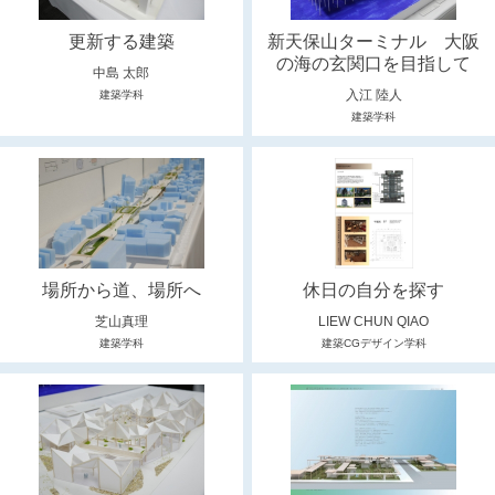
更新する建築
新天保山ターミナル 大阪
の海の玄関口を目指して
中島 太郎
入江 陸人
建築学科
建築学科
場所から道、場所へ
休日の自分を探す
芝山真理
LIEW CHUN QIAO
建築学科
建築CGデザイン学科