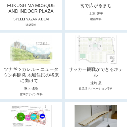
FUKUSHIMA MOSQUE
食で広がるまち
AND INDOOR PLAZA
土本 智美
SYELLI NAZARIA DEVI
建築学科
建築学科
ツナギツガレル – ニュータ
サッカー観戦ができるホテ
ウン再開発 地域住民の将来
ル
に向けて –
遠嶋 晟
阪上 遙香
住環境リノベーション学科
空間デザイン学科