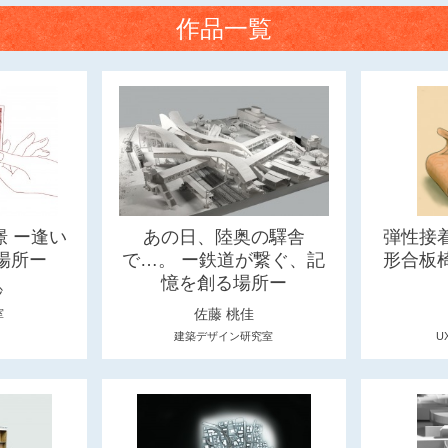
作品一覧
 ー逢い
あの日、陸奥の驛舎
弾性接
場所ー
で…。 ー鉄道が繋ぐ、記
形合板
憶を創る場所ー
紗
佐藤 桃佳
室
建築デザイン研究室
U