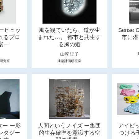
ーヒュッ
風を観ていたら、道が生
Sense
れるプロ
まれた…。 都市と共生す
市に潜
案ー
る風の道
山崎 理子
研究室
建築計画研究室
ー ー影
人間というノイズ ー集団
アイピ
ンタジー
的生存確率を意識する空
つける