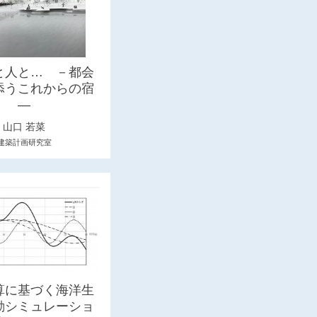
と人と… －都会
添うこれからの宿
―
山口 若菜
建築計画研究室
算に基づく海洋生
動シミュレーショ