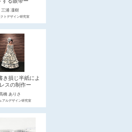
トする眼帯ー
三浦 凜樹
ダクトデザイン研究室
ー書き損じ半紙によ
レスの制作ー
高橋 ありさ
ュアルデザイン研究室