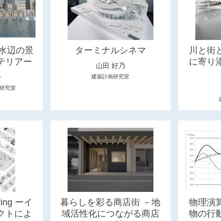
ー水辺の景
ターミナルシネマ
川と街
テリアー
に寄り
山田 好乃
子
建築計画研究室
研究室
ving ーイ
暮らしを彩る商店街 －地
物理演
クトによ
域活性化につながる商店
物の行