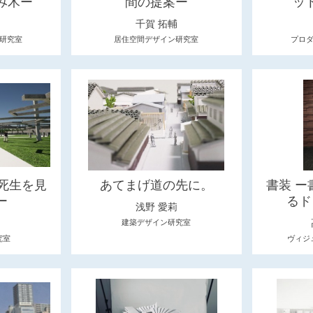
み木ー
間の提案ー
ッ
千賀 拓輔
研究室
居住空間デザイン研究室
プロ
死生を見
あてまげ道の先に。
書装 
ー
るド
浅野 愛莉
建築デザイン研究室
究室
ヴィジ