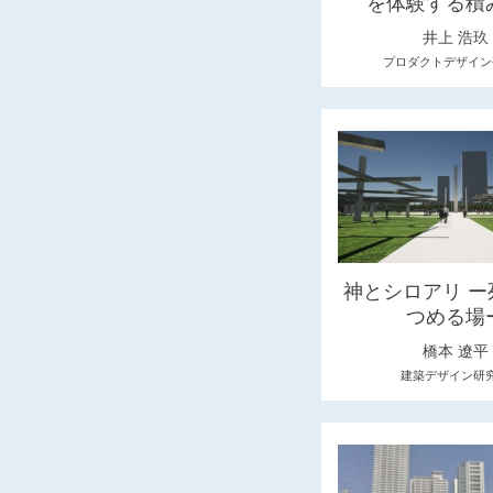
を体験する積
井上 浩玖
プロダクトデザイン
神とシロアリ ー
つめる場
橋本 遼平
建築デザイン研