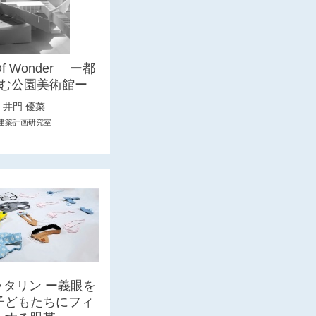
 Of Wonder ー都
む公園美術館ー
井門 優菜
建築計画研究室
ッタリン ー義眼を
子どもたちにフィ