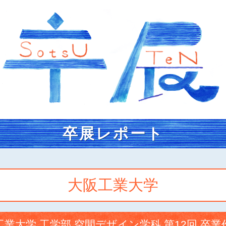
卒展レポート
大阪工業大学
工業大学 工学部 空間デザイン学科 第12回 卒業