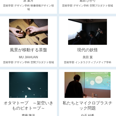
原 葉月
葛西 ひかり
芸術学部 デザイン学科 映像情報デザイン領
芸術学部 デザイン学科 空間プロダクト領域
域
風景が移動する茶盤
現代の妖怪
MU JIAHUAN
美田 翼
芸術学部 デザイン学科 空間プロダクト領域
芸術学部 インタラクティブメディア学科
オタマトープ ～架空いき
私たちとマイクロプラスチ
ものビオトープ～
ック問題
齋藤 隆洋
白石 紗希