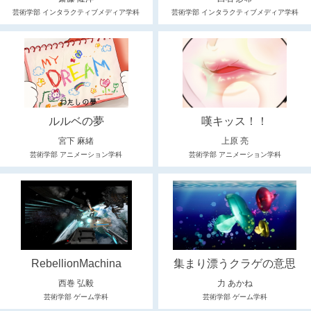
芸術学部 インタラクティブメディア学科
芸術学部 インタラクティブメディア学科
ルルベの夢
嘆キッス！！
宮下 麻緒
上原 亮
芸術学部 アニメーション学科
芸術学部 アニメーション学科
RebellionMachina
集まり漂うクラゲの意思
西巻 弘毅
力 あかね
芸術学部 ゲーム学科
芸術学部 ゲーム学科