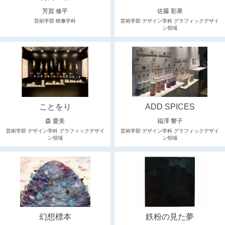
芳賀 修平
佐藤 彩果
芸術学部 映像学科
芸術学部 デザイン学科 グラフィックデザイ
ン領域
ことをり
ADD SPICES
森 愛美
福澤 響子
芸術学部 デザイン学科 グラフィックデザイ
芸術学部 デザイン学科 グラフィックデザイ
ン領域
ン領域
幻想標本
鉄粉の見た夢