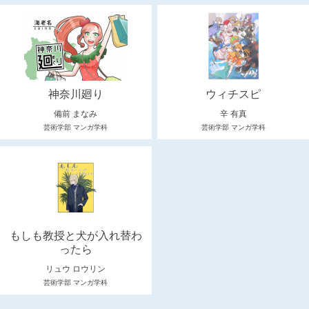
神奈川廻り
ウィチスピ
備前 まなみ
辛 有真
芸術学部 マンガ学科
芸術学部 マンガ学科
もしも教授と犬が入れ替わ
ったら
リュウ ロウリン
芸術学部 マンガ学科