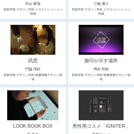
外山 奏瑠
三輪 優人
芸術学部 デザイン学科 イラストレーション
芸術学部 デザイン学科 イラストレーション
領域
領域
武思
旗印が示す場所
門脇 理紗
岡村 和衛
芸術学部 デザイン学科 映像情報デザイン領
芸術学部 デザイン学科 映像情報デザイン領
域
域
LOOK BOOK BOX
男性用コスメ「IGNITER」