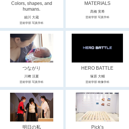
Colors, shapes, and
MATERIALS
humans.
髙橋 実希
細川 大蔵
芸術学部 写真学科
芸術学部 写真学科
つながり
HERO BATTLE
川﨑 涼夏
塚原 大輔
芸術学部 写真学科
芸術学部 映像学科
明日の私
Pick’s