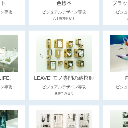
クト
色標本
ブラッ
イン専攻
ビジュアルデザイン専攻
ビジュ
八十島博明ゼミ
IFE.
LEAVE’ モノ専門の納棺師
イン専攻
ビジュアルデザイン専攻
ビジュ
森井ユカゼミ