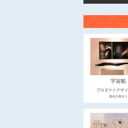
宇宙船
プロダクトデザ
清水久和ゼミ