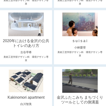
美術工芸学部デザイン科 環境デザイン専
美術工芸学部デザイン科 環境デザイン専
攻
攻
2020年における金沢の公共
s u i s a i
トイレのあり方
小林愛理
古谷早希
美術工芸学部デザイン科 環境デザイン専
攻
美術工芸学部デザイン科 環境デザイン専
攻
Kakinomori apartment
金沢ふたこみち まちづくり
ツールとしての側溝蓋
白川智美