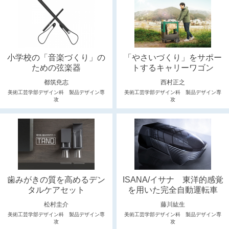
小学校の「音楽づくり」の
「やさいづくり」をサポー
ための弦楽器
トするキャリーワゴン
都筑尭志
西村正之
美術工芸学部デザイン科 製品デザイン専
美術工芸学部デザイン科 製品デザイン専
攻
攻
歯みがきの質を高めるデン
ISANA/イサナ 東洋的感覚
タルケアセット
を用いた完全自動運転車
松村圭介
藤川紘生
美術工芸学部デザイン科 製品デザイン専
美術工芸学部デザイン科 製品デザイン専
攻
攻