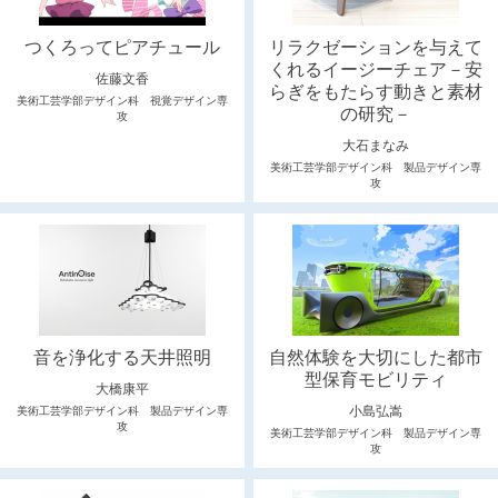
つくろってピアチュール
リラクゼーションを与えて
くれるイージーチェア－安
佐藤文香
らぎをもたらす動きと素材
美術工芸学部デザイン科 視覚デザイン専
の研究－
攻
大石まなみ
美術工芸学部デザイン科 製品デザイン専
攻
音を浄化する天井照明
自然体験を大切にした都市
型保育モビリティ
大橋康平
小島弘嵩
美術工芸学部デザイン科 製品デザイン専
攻
美術工芸学部デザイン科 製品デザイン専
攻