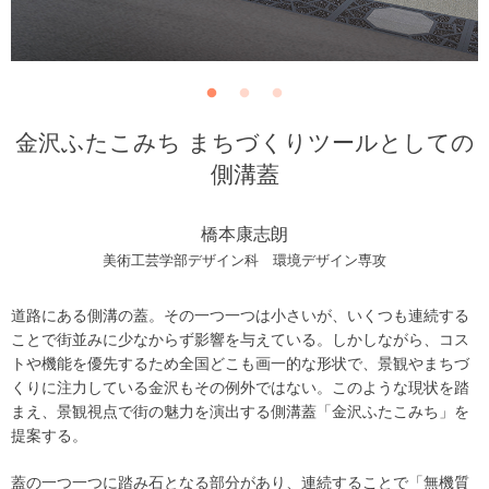
金沢ふたこみち まちづくりツールとしての
側溝蓋
橋本康志朗
美術工芸学部デザイン科 環境デザイン専攻
道路にある側溝の蓋。その一つ一つは小さいが、いくつも連続する
ことで街並みに少なからず影響を与えている。しかしながら、コス
トや機能を優先するため全国どこも画一的な形状で、景観やまちづ
くりに注力している金沢もその例外ではない。このような現状を踏
まえ、景観視点で街の魅力を演出する側溝蓋「金沢ふたこみち」を
提案する。
蓋の一つ一つに踏み石となる部分があり、連続することで「無機質