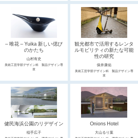
– 唯花 – Yuika 新しい偲び
観光都市で活用するレンタ
のかたち
ルモビリティの新たな可能
性の研究
山村有史
保井康佑
美術工芸学部デザイン科 製品デザイン専
攻
美術工芸学部デザイン科 製品デザイン専
攻
健民海浜公園のリデザイン
Onions Hotel
稲手広子
大山るり葉