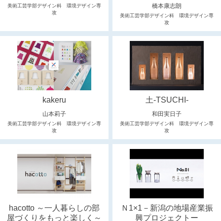
橋本康志朗
美術工芸学部デザイン科 環境デザイン専
攻
美術工芸学部デザイン科 環境デザイン専
攻
kakeru
土-TSUCHI-
山本莉子
和田実日子
美術工芸学部デザイン科 環境デザイン専
美術工芸学部デザイン科 環境デザイン専
攻
攻
hacotto ～一人暮らしの部
Ｎ1×1－新潟の地場産業振
屋づくりをもっと楽しく～
興プロジェクトー