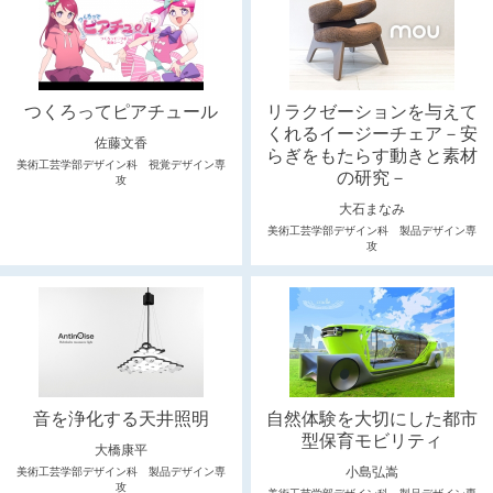
つくろってピアチュール
リラクゼーションを与えて
くれるイージーチェア－安
佐藤文香
らぎをもたらす動きと素材
美術工芸学部デザイン科 視覚デザイン専
の研究－
攻
大石まなみ
美術工芸学部デザイン科 製品デザイン専
攻
音を浄化する天井照明
自然体験を大切にした都市
型保育モビリティ
大橋康平
小島弘嵩
美術工芸学部デザイン科 製品デザイン専
攻