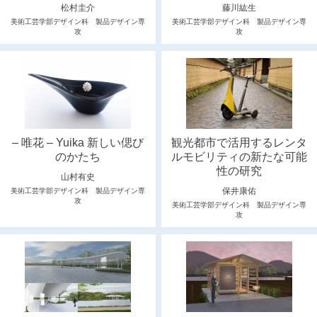
松村圭介
藤川紘生
美術工芸学部デザイン科 製品デザイン専
美術工芸学部デザイン科 製品デザイン専
攻
攻
– 唯花 – Yuika 新しい偲び
観光都市で活用するレンタ
のかたち
ルモビリティの新たな可能
性の研究
山村有史
保井康佑
美術工芸学部デザイン科 製品デザイン専
攻
美術工芸学部デザイン科 製品デザイン専
攻