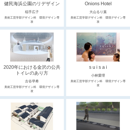
健民海浜公園のリデザイン
Onions Hotel
稲手広子
大山るり葉
美術工芸学部デザイン科 環境デザイン専
美術工芸学部デザイン科 環境デザイン専
攻
攻
2020年における金沢の公共
s u i s a i
トイレのあり方
小林愛理
古谷早希
美術工芸学部デザイン科 環境デザイン専
攻
美術工芸学部デザイン科 環境デザイン専
攻