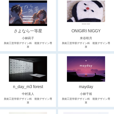
さよなら一等星
ONIGIRI NIGGY
小林莉子
米谷咲月
美術工芸学部デザイン科 視覚デザイン専
美術工芸学部デザイン科 視覚デザイン専
攻
攻
n_day_m3 forest
mayday
中村直人
小林千裕
美術工芸学部デザイン科 視覚デザイン専
美術工芸学部デザイン科 視覚デザイン専
攻
攻