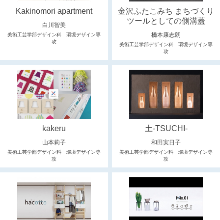
Kakinomori apartment
金沢ふたこみち まちづくり
ツールとしての側溝蓋
白川智美
橋本康志朗
美術工芸学部デザイン科 環境デザイン専
攻
美術工芸学部デザイン科 環境デザイン専
攻
kakeru
土-TSUCHI-
山本莉子
和田実日子
美術工芸学部デザイン科 環境デザイン専
美術工芸学部デザイン科 環境デザイン専
攻
攻