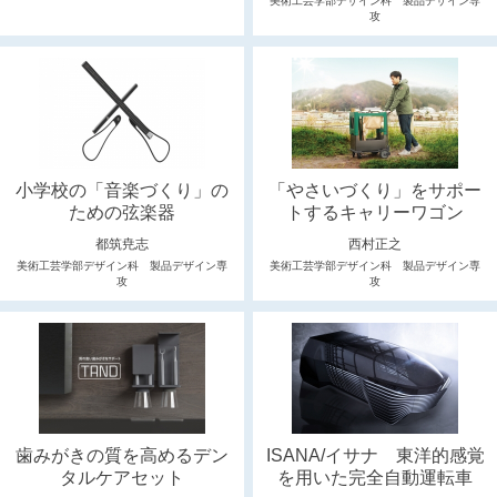
美術工芸学部デザイン科 製品デザイン専
攻
小学校の「音楽づくり」の
「やさいづくり」をサポー
ための弦楽器
トするキャリーワゴン
都筑尭志
西村正之
美術工芸学部デザイン科 製品デザイン専
美術工芸学部デザイン科 製品デザイン専
攻
攻
歯みがきの質を高めるデン
ISANA/イサナ 東洋的感覚
タルケアセット
を用いた完全自動運転車