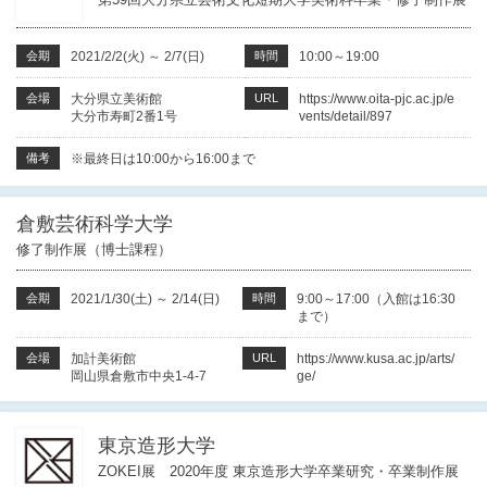
会期
2021/2/2(火)
～
2/7(日)
時間
10:00～19:00
会場
大分県立美術館
URL
https://www.oita-pjc.ac.jp/e
大分市寿町2番1号
vents/detail/897
備考
※最終日は10:00から16:00まで
倉敷芸術科学大学
修了制作展（博士課程）
会期
2021/1/30(土)
～
2/14(日)
時間
9:00～17:00（入館は16:30
まで）
会場
加計美術館
URL
https://www.kusa.ac.jp/arts/
岡山県倉敷市中央1-4-7
ge/
東京造形大学
ZOKEI展 2020年度 東京造形大学卒業研究・卒業制作展