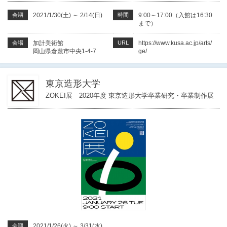
会期
2021/1/30(土)
～
2/14(日)
時間
9:00～17:00（入館は16:30
まで）
会場
加計美術館
URL
https://www.kusa.ac.jp/arts/
岡山県倉敷市中央1-4-7
ge/
東京造形大学
ZOKEI展 2020年度 東京造形大学卒業研究・卒業制作展
会期
2021/1/26(火)
～
3/31(水)