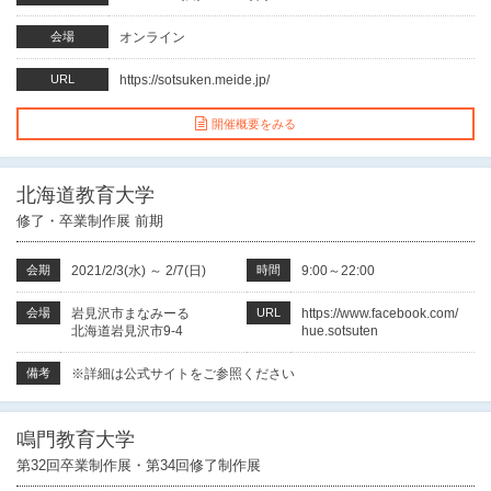
会場
オンライン
URL
https://sotsuken.meide.jp/
開催概要をみる
北海道教育大学
修了・卒業制作展 前期
会期
2021/2/3(水)
～
2/7(日)
時間
9:00～22:00
会場
岩見沢市まなみーる
URL
https://www.facebook.com/
北海道岩見沢市9-4
hue.sotsuten
備考
※詳細は公式サイトをご参照ください
鳴門教育大学
第32回卒業制作展・第34回修了制作展