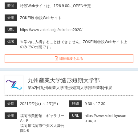
時間
特設Webサイトは、1/26 9:00にOPEN予定
会場
ZOKEI展 特設Webサイト
URL
https://www.zokei.ac.jp/zokeiten2020/
備考
※学内に入構することはできません。ZOKEI展特設Webサイト上
のみでの公開です。
開催概要をみる
九州産業大学造形短期大学部
第52回九州産業大学造形短期大学部卒業制作展
会期
2021/2/2(火)
～
2/7(日)
時間
9:30～17:30
会場
福岡市美術館 ギャラリー
URL
https://www.zokei.kyusan-
A～F
u.ac.jp
福岡県福岡市中央区大濠公
園1-6