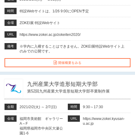
時間
特設Webサイトは、1/26 9:00にOPEN予定
会場
ZOKEI展 特設Webサイト
URL
https://www.zokei.ac.jp/zokeiten2020/
備考
※学内に入構することはできません。ZOKEI展特設Webサイト上
のみでの公開です。
開催概要をみる
九州産業大学造形短期大学部
第52回九州産業大学造形短期大学部卒業制作展
会期
2021/2/2(火)
～
2/7(日)
時間
9:30～17:30
会場
福岡市美術館 ギャラリー
URL
https://www.zokei.kyusan-
A～F
u.ac.jp
福岡県福岡市中央区大濠公
園1-6