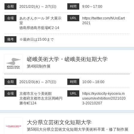
会期
2021/2/2(火)
～
2/7(日)
時間
9:00～17:00
会場
あわぎんホール 3F 大展示
URL
https://twitter.com/NUoEart
室
2021
徳島県徳島市藍場町2-14
備考
※最終日は15:00まで
嵯峨美術大学・嵯峨美術短期大学
第49回制作展
会期
2021/2/3(水)
～
2/7(日)
時間
10:00～18:00
会場
京都市京セラ美術館
URL
https://kyotocity-kyocera.m
京都府京都市左京区岡崎円
useum/exhibition/2021020
勝寺町124
3-20210207
大分県立芸術文化短期大学
第59回大分県立芸術文化短期大学美術科卒業・修了制作展