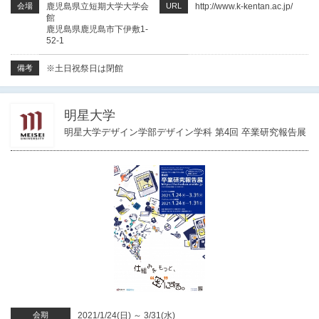
会場
鹿児島県立短期大学大学会
URL
http://www.k-kentan.ac.jp/
館
鹿児島県鹿児島市下伊敷1-
52-1
備考
※土日祝祭日は閉館
明星大学
明星大学デザイン学部デザイン学科 第4回 卒業研究報告展
会期
2021/1/24(日)
～
3/31(水)