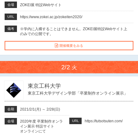
会場
ZOKEI展 特設Webサイト
URL
https://www.zokei.ac.jp/zokeiten2020/
備考
※学内に入構することはできません。ZOKEI展特設Webサイト上
のみでの公開です。
開催概要をみる
2/2
火
東京工科大学
東京工科大学デザイン学部「卒業制作オンライン展示」
会期
2021/2/1(月)
～
2/28(日)
URL
https://tutsotsuten.com/
会場
2020年度 卒業制作オンラ
イン展示 特設サイト
オンラインにて