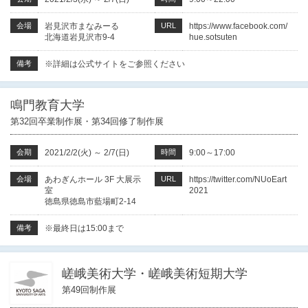
会場
岩見沢市まなみーる
URL
https://www.facebook.com/
北海道岩見沢市9-4
hue.sotsuten
備考
※詳細は公式サイトをご参照ください
鳴門教育大学
第32回卒業制作展・第34回修了制作展
会期
2021/2/2(火)
～
2/7(日)
時間
9:00～17:00
会場
あわぎんホール 3F 大展示
URL
https://twitter.com/NUoEart
室
2021
徳島県徳島市藍場町2-14
備考
※最終日は15:00まで
嵯峨美術大学・嵯峨美術短期大学
第49回制作展