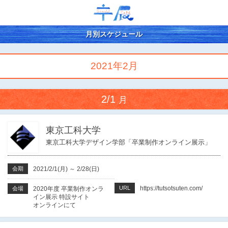
月別スケジュール
2021年2月
2/1
月
東京工科大学
東京工科大学デザイン学部「卒業制作オンライン展示」
会期
2021/2/1(月)
～
2/28(日)
URL
https://tutsotsuten.com/
会場
2020年度 卒業制作オンラ
イン展示 特設サイト
オンラインにて