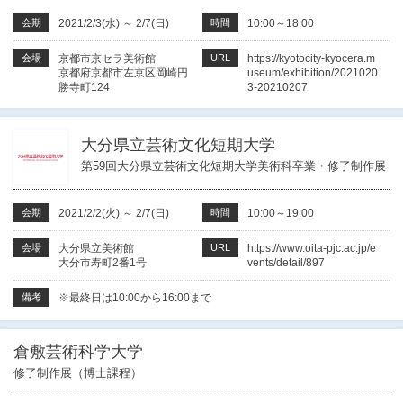
会期
2021/2/3(水)
～
2/7(日)
時間
10:00～18:00
会場
京都市京セラ美術館
URL
https://kyotocity-kyocera.m
京都府京都市左京区岡崎円
useum/exhibition/2021020
勝寺町124
3-20210207
大分県立芸術文化短期大学
第59回大分県立芸術文化短期大学美術科卒業・修了制作展
会期
2021/2/2(火)
～
2/7(日)
時間
10:00～19:00
会場
大分県立美術館
URL
https://www.oita-pjc.ac.jp/e
大分市寿町2番1号
vents/detail/897
備考
※最終日は10:00から16:00まで
倉敷芸術科学大学
修了制作展（博士課程）