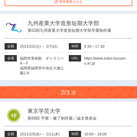
開催概要をみる
九州産業大学造形短期大学部
第52回九州産業大学造形短期大学部卒業制作展
会期
2021/2/2(火)
～
2/7(日)
時間
9:30～17:30
会場
福岡市美術館 ギャラリー
URL
https://www.zokei.kyusan-
A～F
u.ac.jp
福岡県福岡市中央区大濠公
園1-6
2/3
水
東京学芸大学
第69回 卒業・修了制作展／論文発表会
会期
2021/2/3(水)
～
2/11(木)
時間
10:00～18:00