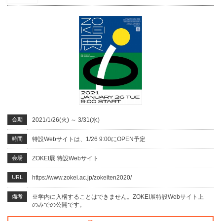
会期
2021/1/26(火)
～
3/31(水)
時間
特設Webサイトは、1/26 9:00にOPEN予定
会場
ZOKEI展 特設Webサイト
URL
https://www.zokei.ac.jp/zokeiten2020/
備考
※学内に入構することはできません。ZOKEI展特設Webサイト上
のみでの公開です。