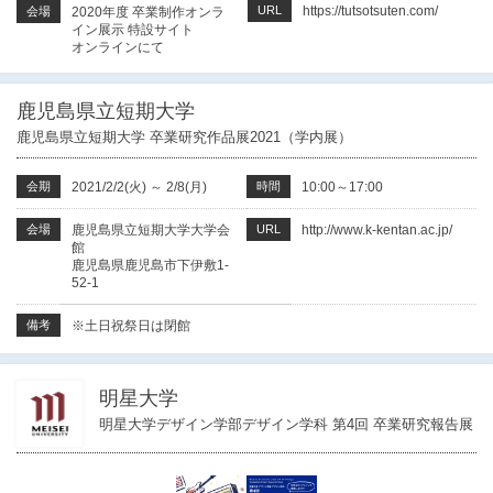
URL
https://tutsotsuten.com/
会場
2020年度 卒業制作オンラ
イン展示 特設サイト
オンラインにて
鹿児島県立短期大学
鹿児島県立短期大学 卒業研究作品展2021（学内展）
会期
2021/2/2(火)
～
2/8(月)
時間
10:00～17:00
会場
鹿児島県立短期大学大学会
URL
http://www.k-kentan.ac.jp/
館
鹿児島県鹿児島市下伊敷1-
52-1
備考
※土日祝祭日は閉館
明星大学
明星大学デザイン学部デザイン学科 第4回 卒業研究報告展