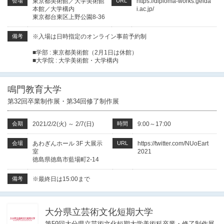
会場
東京都美術館／大学美術館
URL
https://diploma-works.geida
本館／大学構内
i.ac.jp/
東京都台東区上野公園8-36
備考
※入場は日時指定のオンライン事前予約制
■学部 : 東京都美術館（2月1日は休館）
■大学院 : 大学美術館・大学構内
鳴門教育大学
第32回卒業制作展・第34回修了制作展
会期
2021/2/2(火)
～
2/7(日)
時間
9:00～17:00
会場
あわぎんホール 3F 大展示
URL
https://twitter.com/NUoEart
室
2021
徳島県徳島市藍場町2-14
備考
※最終日は15:00まで
大分県立芸術文化短期大学
第59回大分県立芸術文化短期大学美術科卒業・修了制作展