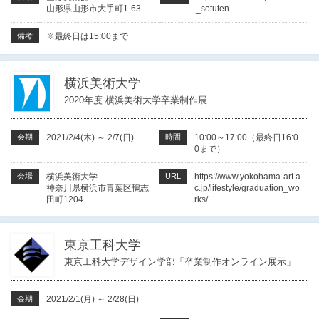
山形県山形市大手町1-63
_sotuten
備考
※最終日は15:00まで
横浜美術大学
2020年度 横浜美術大学卒業制作展
会期
2021/2/4(木)
～
2/7(日)
時間
10:00～17:00（最終日16:0
0まで）
会場
横浜美術大学
URL
https://www.yokohama-art.a
神奈川県横浜市青葉区鴨志
c.jp/lifestyle/graduation_wo
田町1204
rks/
東京工科大学
東京工科大学デザイン学部「卒業制作オンライン展示」
会期
2021/2/1(月)
～
2/28(日)