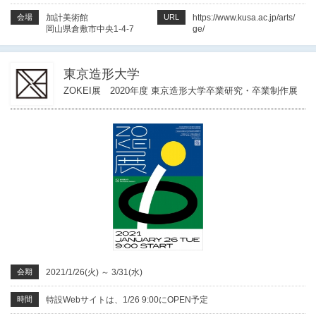
会場
加計美術館
URL
https://www.kusa.ac.jp/arts/
岡山県倉敷市中央1-4-7
ge/
東京造形大学
ZOKEI展 2020年度 東京造形大学卒業研究・卒業制作展
会期
2021/1/26(火)
～
3/31(水)
時間
特設Webサイトは、1/26 9:00にOPEN予定