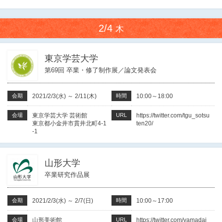
2/4
木
東京学芸大学
第69回 卒業・修了制作展／論文発表会
会期
2021/2/3(水)
～
2/11(木)
時間
10:00～18:00
会場
東京学芸大学 芸術館
URL
https://twitter.com/tgu_sotsu
東京都小金井市貫井北町4-1
ten20/
-1
山形大学
卒業研究作品展
会期
2021/2/3(水)
～
2/7(日)
時間
10:00～17:00
会場
山形美術館
URL
https://twitter.com/yamadai