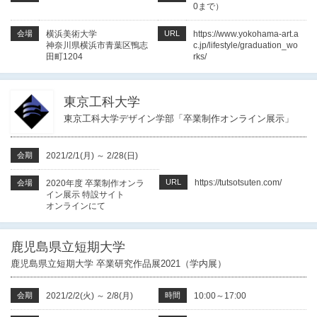
0まで）
会場
横浜美術大学
URL
https://www.yokohama-art.a
神奈川県横浜市青葉区鴨志
c.jp/lifestyle/graduation_wo
田町1204
rks/
東京工科大学
東京工科大学デザイン学部「卒業制作オンライン展示」
会期
2021/2/1(月)
～
2/28(日)
URL
https://tutsotsuten.com/
会場
2020年度 卒業制作オンラ
イン展示 特設サイト
オンラインにて
鹿児島県立短期大学
鹿児島県立短期大学 卒業研究作品展2021（学内展）
会期
2021/2/2(火)
～
2/8(月)
時間
10:00～17:00