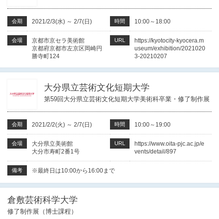
会期
2021/2/3(水)
～
2/7(日)
時間
10:00～18:00
会場
京都市京セラ美術館
URL
https://kyotocity-kyocera.m
京都府京都市左京区岡崎円
useum/exhibition/2021020
勝寺町124
3-20210207
大分県立芸術文化短期大学
第59回大分県立芸術文化短期大学美術科卒業・修了制作展
会期
2021/2/2(火)
～
2/7(日)
時間
10:00～19:00
会場
大分県立美術館
URL
https://www.oita-pjc.ac.jp/e
大分市寿町2番1号
vents/detail/897
備考
※最終日は10:00から16:00まで
倉敷芸術科学大学
修了制作展（博士課程）