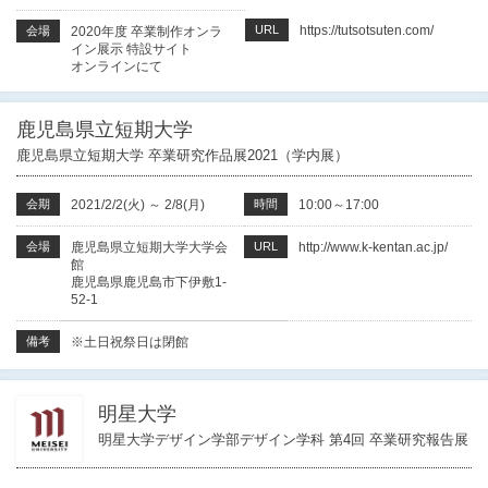
URL
https://tutsotsuten.com/
会場
2020年度 卒業制作オンラ
イン展示 特設サイト
オンラインにて
鹿児島県立短期大学
鹿児島県立短期大学 卒業研究作品展2021（学内展）
会期
2021/2/2(火)
～
2/8(月)
時間
10:00～17:00
会場
鹿児島県立短期大学大学会
URL
http://www.k-kentan.ac.jp/
館
鹿児島県鹿児島市下伊敷1-
52-1
備考
※土日祝祭日は閉館
明星大学
明星大学デザイン学部デザイン学科 第4回 卒業研究報告展