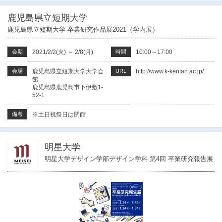
鹿児島県立短期大学
鹿児島県立短期大学 卒業研究作品展2021（学内展）
会期
2021/2/2(火)
～
2/8(月)
時間
10:00～17:00
会場
鹿児島県立短期大学大学会
URL
http://www.k-kentan.ac.jp/
館
鹿児島県鹿児島市下伊敷1-
52-1
備考
※土日祝祭日は閉館
明星大学
明星大学デザイン学部デザイン学科 第4回 卒業研究報告展