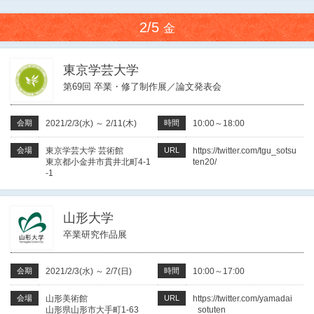
2/5
金
東京学芸大学
第69回 卒業・修了制作展／論文発表会
会期
2021/2/3(水)
～
2/11(木)
時間
10:00～18:00
会場
東京学芸大学 芸術館
URL
https://twitter.com/tgu_sotsu
東京都小金井市貫井北町4-1
ten20/
-1
山形大学
卒業研究作品展
会期
2021/2/3(水)
～
2/7(日)
時間
10:00～17:00
会場
山形美術館
URL
https://twitter.com/yamadai
山形県山形市大手町1-63
_sotuten