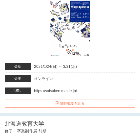
会期
2021/1/24(日)
～
3/31(水)
会場
オンライン
URL
https://sotsuken.meide.jp/
開催概要をみる
北海道教育大学
修了・卒業制作展 前期