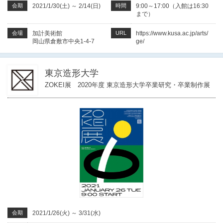
会期
2021/1/30(土)
～
2/14(日)
時間
9:00～17:00（入館は16:30
まで）
会場
加計美術館
URL
https://www.kusa.ac.jp/arts/
岡山県倉敷市中央1-4-7
ge/
東京造形大学
ZOKEI展 2020年度 東京造形大学卒業研究・卒業制作展
会期
2021/1/26(火)
～
3/31(水)