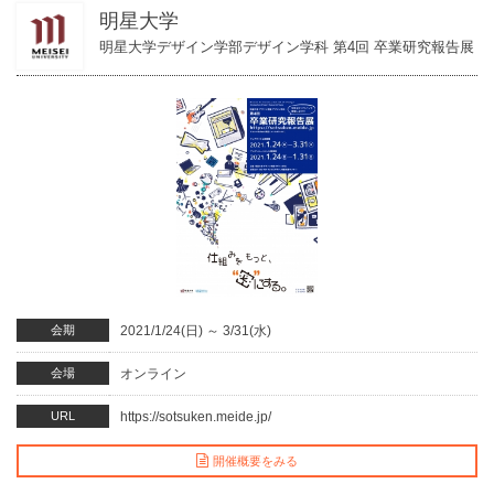
明星大学
明星大学デザイン学部デザイン学科 第4回 卒業研究報告展
会期
2021/1/24(日)
～
3/31(水)
会場
オンライン
URL
https://sotsuken.meide.jp/
開催概要をみる