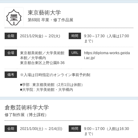
東京藝術大学
第69回 卒業・修了作品展
会期
2021/1/29(金)
～
2/2(火)
時間
9:30～17:30（入場は17:00
まで）
会場
東京都美術館／大学美術館
URL
https://diploma-works.geida
本館／大学構内
i.ac.jp/
東京都台東区上野公園8-36
備考
※入場は日時指定のオンライン事前予約制
■学部 : 東京都美術館（2月1日は休館）
■大学院 : 大学美術館・大学構内
倉敷芸術科学大学
修了制作展（博士課程）
会期
2021/1/30(土)
～
2/14(日)
時間
9:00～17:00（入館は16:30
まで）