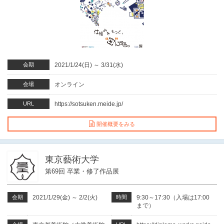
会期
2021/1/24(日)
～
3/31(水)
会場
オンライン
URL
https://sotsuken.meide.jp/
開催概要をみる
東京藝術大学
第69回 卒業・修了作品展
会期
2021/1/29(金)
～
2/2(火)
時間
9:30～17:30（入場は17:00
まで）