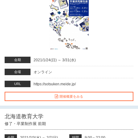
会期
2021/1/24(日)
～
3/31(水)
会場
オンライン
URL
https://sotsuken.meide.jp/
開催概要をみる
北海道教育大学
修了・卒業制作展 前期
会期
2021/2/3(水)
～
2/7(日)
時間
9:00～22:00