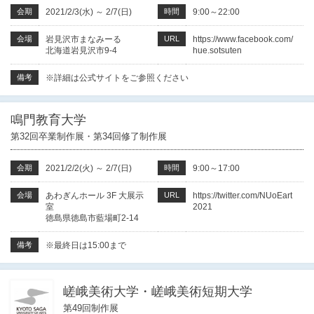
会期
2021/2/3(水)
～
2/7(日)
時間
9:00～22:00
会場
岩見沢市まなみーる
URL
https://www.facebook.com/
北海道岩見沢市9-4
hue.sotsuten
備考
※詳細は公式サイトをご参照ください
鳴門教育大学
第32回卒業制作展・第34回修了制作展
会期
2021/2/2(火)
～
2/7(日)
時間
9:00～17:00
会場
あわぎんホール 3F 大展示
URL
https://twitter.com/NUoEart
室
2021
徳島県徳島市藍場町2-14
備考
※最終日は15:00まで
嵯峨美術大学・嵯峨美術短期大学
第49回制作展