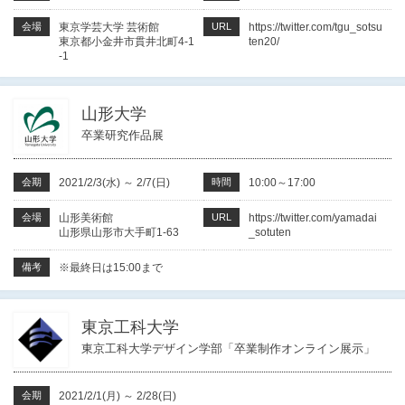
会場
東京学芸大学 芸術館
URL
https://twitter.com/tgu_sotsu
東京都小金井市貫井北町4-1
ten20/
-1
山形大学
卒業研究作品展
会期
2021/2/3(水)
～
2/7(日)
時間
10:00～17:00
会場
山形美術館
URL
https://twitter.com/yamadai
山形県山形市大手町1-63
_sotuten
備考
※最終日は15:00まで
東京工科大学
東京工科大学デザイン学部「卒業制作オンライン展示」
会期
2021/2/1(月)
～
2/28(日)