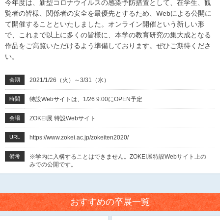
今年度は、新型コロナウイルスの感染予防措置として、在学生、観
覧者の皆様、関係者の安全を最優先とするため、Webによる公開に
て開催することといたしました。オンライン開催という新しい形
で、これまで以上に多くの皆様に、本学の教育研究の集大成となる
作品をご高覧いただけるよう準備しております。ぜひご期待くださ
い。
会期
2021/1/26（火）～3/31（水）
時間
特設Webサイトは、1/26 9:00にOPEN予定
会場
ZOKEI展 特設Webサイト
URL
https://www.zokei.ac.jp/zokeiten2020/
備考
※学内に入構することはできません。ZOKEI展特設Webサイト上の
みでの公開です。
おすすめの卒展一覧