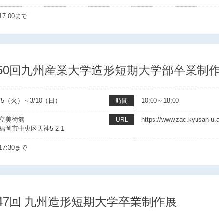
7:00まで
50回九州産業大学造形短期大学部卒業制
/3/5（火）～3/10（日）
10:00～18:00
時間
立美術館
https://www.zac.kyusan-u.a
URL
福岡市中央区天神5-2-1
7:30まで
47回 九州造形短期大学卒業制作展