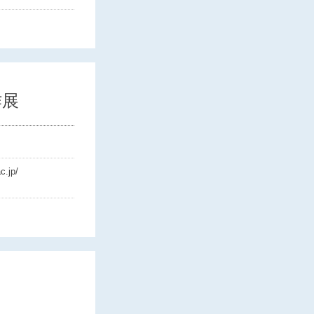
作展
c.jp/