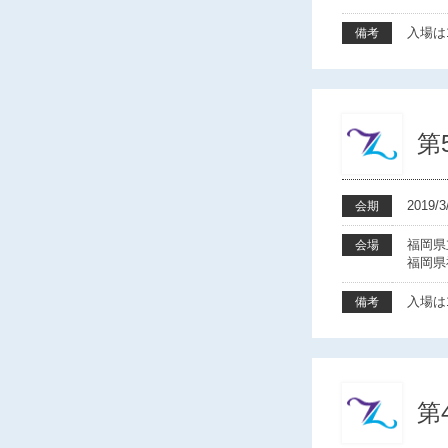
入場は1
備考
第
2019
会期
福岡県
会場
福岡県
入場は1
備考
第