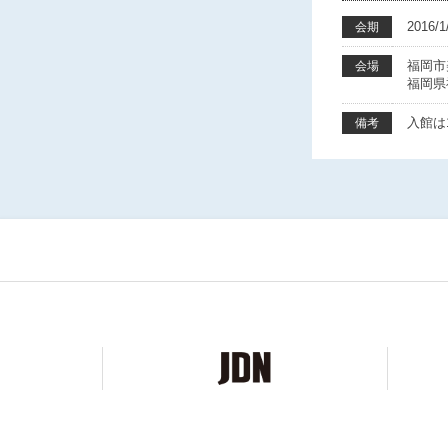
2016
会期
福岡市
会場
福岡県
入館は1
備考