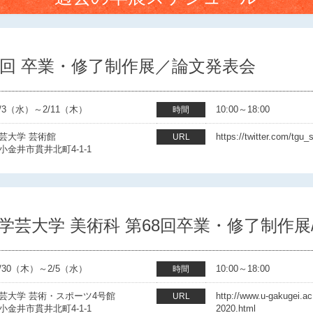
9回 卒業・修了制作展／論文発表会
/2/3（水）～2/11（木）
10:00～18:00
時間
芸大学 芸術館
https://twitter.com/tgu_
URL
小金井市貫井北町4-1-1
学芸大学 美術科 第68回卒業・修了制作展
/1/30（木）～2/5（水）
10:00～18:00
時間
芸大学 芸術・スポーツ4号館
http://www.u-gakugei.ac
URL
小金井市貫井北町4-1-1
2020.html