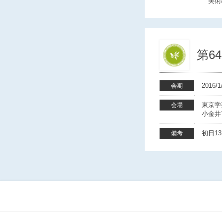
美術教
第6
2016
会期
東京学
会場
小金井市
初日13
備考