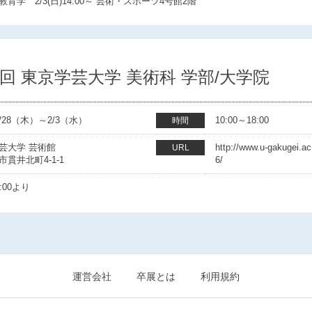
育学 2/3(日)14:00～ 芸術・スポーツ4号館2階
4回 東京学芸大学 美術科 学部/大学院
/1/28（木）～2/3（水）
10:00～18:00
時間
芸大学 芸術館
http://www.u-gakugei.ac
URL
貫井北町4-1-1
6/
:00より
運営会社
卒展とは
利用規約