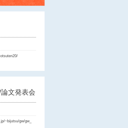
sotsuten20/
/論文発表会
.jp/~bijutsu/gw/gw_