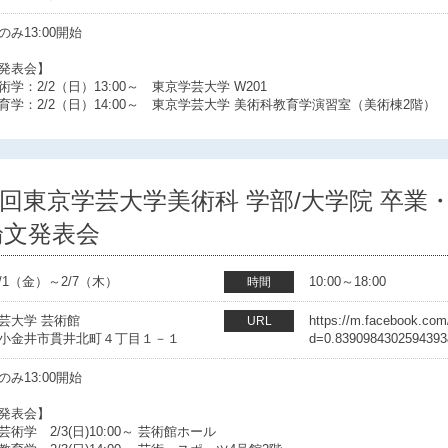
み13:00開始
文発表会】
術学：2/2（日）13:00～ 東京学芸大学 W201
育学：2/2（日）14:00～ 東京学芸大学 美術科教育学演習室（美術棟2階）
7回東京学芸大学美術科 学部/大学院 卒業
論文発表会
/2/1（金）～2/7（木）
10:00～18:00
時間
芸大学 芸術館
https://m.facebook.com
URL
小金井市貫井北町４丁目１－１
d=0.8390984302594393
み13:00開始
文発表会】
術学 2/3(日)10:00～ 芸術館ホール