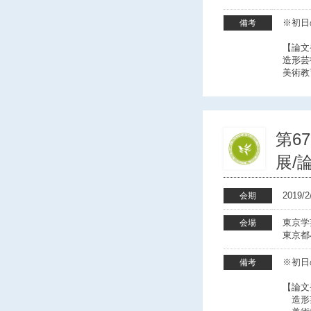
※初日の
備考
【論
造形芸
美術教
第6
展/
2019
会期
東京学
会場
東京都
※初日の
備考
【論
造形芸