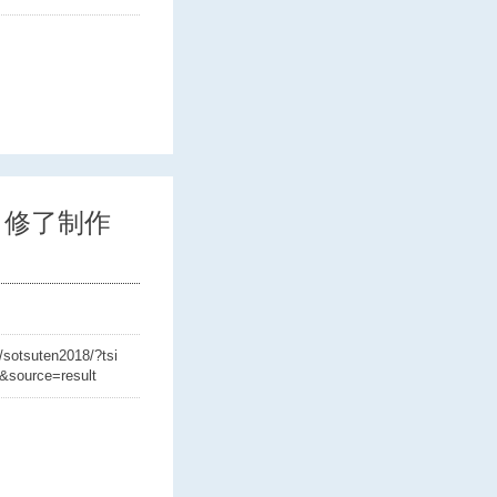
・修了制作
/sotsuten2018/?tsi
&source=result