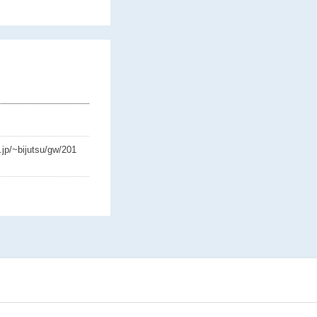
.jp/~bijutsu/gw/201