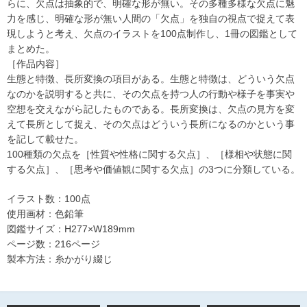
らに、欠点は抽象的で、明確な形が無い。その多種多様な欠点に魅
力を感じ、明確な形が無い人間の「欠点」を独自の視点で捉えて表
現しようと考え、欠点のイラストを100点制作し、1冊の図鑑として
まとめた。
［作品内容］
生態と特徴、長所変換の項目がある。生態と特徴は、どういう欠点
なのかを説明すると共に、その欠点を持つ人の行動や様子を事実や
空想を交えながら記したものである。長所変換は、欠点の見方を変
えて長所として捉え、その欠点はどういう長所になるのかという事
を記して載せた。
100種類の欠点を［性質や性格に関する欠点］、［様相や状態に関
する欠点］、［思考や価値観に関する欠点］の3つに分類している。
イラスト数：100点
使用画材：色鉛筆
図鑑サイズ：H277×W189mm
ページ数：216ページ
製本方法：糸かがり綴じ