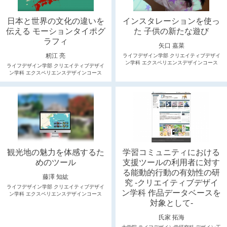
日本と世界の文化の違いを
インスタレーションを使っ
伝える モーションタイポグ
た 子供の新たな遊び
ラフィ
矢口 嘉菜
籾江 亮
ライフデザイン学部 クリエイティブデザイ
ン学科 エクスペリエンスデザインコース
ライフデザイン学部 クリエイティブデザイ
ン学科 エクスペリエンスデザインコース
観光地の魅力を体感するた
学習コミュニティにおける
めのツール
支援ツールの利用者に対す
る能動的行動の有効性の研
藤澤 知紘
究 -クリエイティブデザイ
ライフデザイン学部 クリエイティブデザイ
ン学科 作品データベースを
ン学科 エクスペリエンスデザインコース
対象として-
氏家 拓海