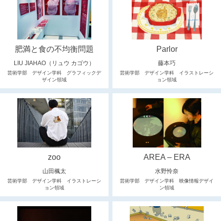
肥満と食の不均衡問題
Parlor
LIU JIAHAO（リュウ カゴウ）
藤本巧
芸術学部 デザイン学科 グラフィックデ
芸術学部 デザイン学科 イラストレーシ
ザイン領域
ョン領域
zoo
AREA – ERA
山田楓太
水野怜奈
芸術学部 デザイン学科 イラストレーシ
芸術学部 デザイン学科 映像情報デザイ
ョン領域
ン領域