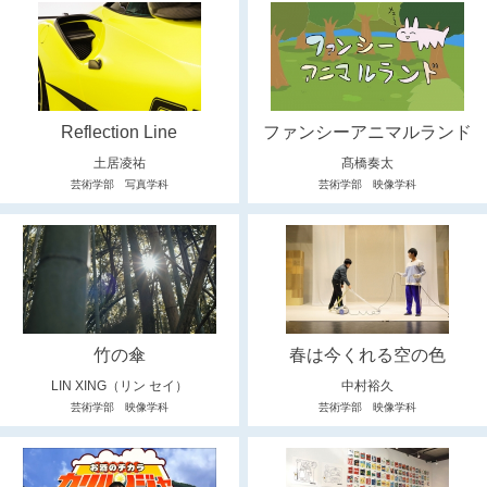
Reflection Line
ファンシーアニマルランド
土居凌祐
髙橋奏太
芸術学部 写真学科
芸術学部 映像学科
竹の傘
春は今くれる空の色
LIN XING（リン セイ）
中村裕久
芸術学部 映像学科
芸術学部 映像学科