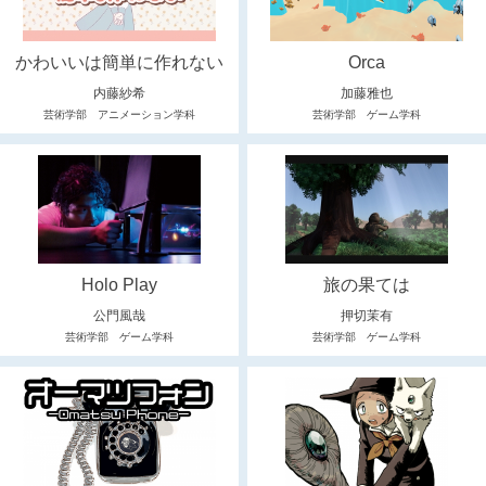
かわいいは簡単に作れない
Orca
内藤紗希
加藤雅也
芸術学部 アニメーション学科
芸術学部 ゲーム学科
Holo Play
旅の果ては
公門風哉
押切茉有
芸術学部 ゲーム学科
芸術学部 ゲーム学科