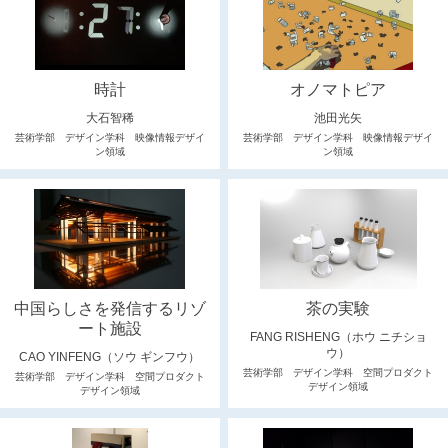
時計
オノマトピア
大石智稀
池田光矢
芸術学部 デザイン学科 映像情報デザイ
芸術学部 デザイン学科 映像情報デザイ
ン領域
ン領域
中国らしさを発信するリゾ
茶の実験
ート施設
FANG RISHENG（ホウ ニチショ
ウ）
CAO YINFENG（ソウ ギンフウ）
芸術学部 デザイン学科 空間プロダクト
芸術学部 デザイン学科 空間プロダクト
デザイン領域
デザイン領域