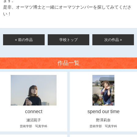
ます。
是非、オーマツ博士と一緒にオーマツナンバーを探してみてくださ
い！
« 前の作品
学校トップ
次の作品 »
作品一覧
connect
spend our time
瀬沼苑子
野澤莉奈
芸術学部 写真学科
芸術学部 写真学科