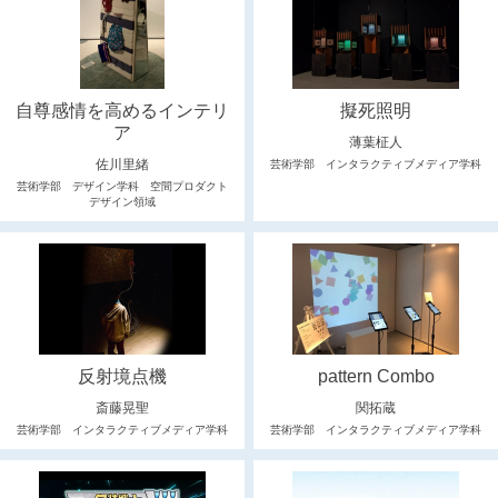
自尊感情を高めるインテリ
擬死照明
ア
薄葉柾人
佐川里緒
芸術学部 インタラクティブメディア学科
芸術学部 デザイン学科 空間プロダクト
デザイン領域
反射境点機
pattern Combo
斎藤晃聖
関拓蔵
芸術学部 インタラクティブメディア学科
芸術学部 インタラクティブメディア学科