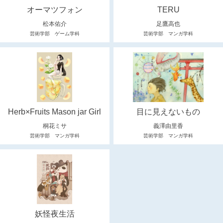
オーマツフォン
TERU
松本佑介
足鷹高也
芸術学部 ゲーム学科
芸術学部 マンガ学科
Herb×Fruits Mason jar Girl
目に見えないもの
桐花ミサ
義澤由里香
芸術学部 マンガ学科
芸術学部 マンガ学科
妖怪夜生活