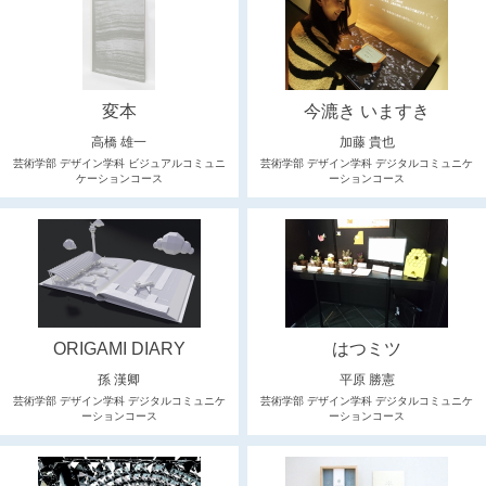
変本
今漉き いますき
高橋 雄一
加藤 貴也
芸術学部 デザイン学科 ビジュアルコミュニ
芸術学部 デザイン学科 デジタルコミュニケ
ケーションコース
ーションコース
ORIGAMI DIARY
はつミツ
孫 漢卿
平原 勝憲
芸術学部 デザイン学科 デジタルコミュニケ
芸術学部 デザイン学科 デジタルコミュニケ
ーションコース
ーションコース