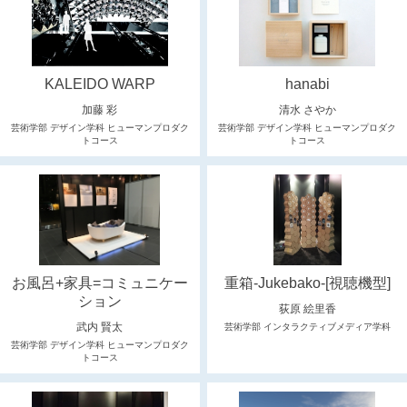
KALEIDO WARP
hanabi
加藤 彩
清水 さやか
芸術学部 デザイン学科 ヒューマンプロダク
芸術学部 デザイン学科 ヒューマンプロダク
トコース
トコース
お風呂+家具=コミュニケー
重箱-Jukebako-[視聴機型]
ション
荻原 絵里香
武内 賢太
芸術学部 インタラクティブメディア学科
芸術学部 デザイン学科 ヒューマンプロダク
トコース