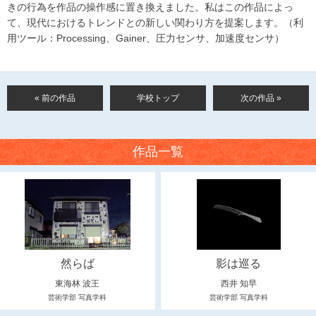
きの行為を作品の操作感に置き換えました。私はこの作品によっ
て、現代におけるトレンドとの新しい関わり方を提案します。（利
用ツール：Processing、Gainer、圧力センサ、加速度センサ）
« 前の作品
学校トップ
次の作品 »
作品一覧
然らば
影は巡る
東海林 波王
西井 知早
芸術学部 写真学科
芸術学部 写真学科