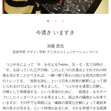
今漉き いますき
加藤 貴也
芸術学部 デザイン学科 デジタルコミュニケーションコース
つぶやきによって「今」を伝えるTwitter。五・七・五で当時の
「今」を詠っていた江戸川柳。このふたつの共通点とそれぞれの特
徴を活かすことができれば、一瞬一瞬で変わり続ける現代の世の中
のトレンドを、「短歌を詠む」という日本人特有の解釈によって感
じられるのではないかと考えました。「つぶやきを適度に分解し、
川柳として再構成する」という表現のために、「紙漉き」をモチー
フにしたインターフェースを考えました。紙は木の繊維から出来て
いますが、その中でも和紙には「繊維の適度な分解によって素材本
来の良さが活きる」という特徴があるため、それを実感できる紙漉