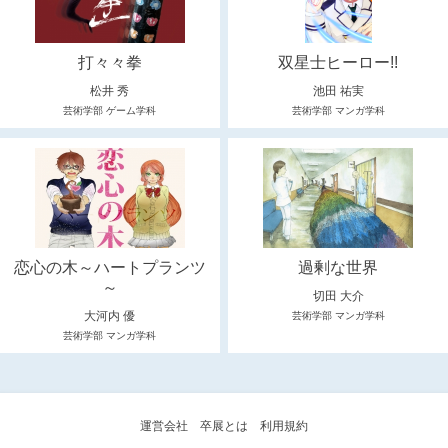
打々々拳
双星士ヒーロー!!
松井 秀
池田 祐実
芸術学部 ゲーム学科
芸術学部 マンガ学科
恋心の木～ハートプランツ
過剰な世界
～
切田 大介
大河内 優
芸術学部 マンガ学科
芸術学部 マンガ学科
運営会社
卒展とは
利用規約