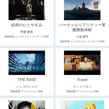
絵画のひとやすみ
バーチャルリアリティー軍
艦乗船体験
齊藤 愛海
小泉 耀平
芸術学部 インタラクティブメディア学科
芸術学部 インタラクティブメディア学科
THE RAID
Travel
シュ コウショウ
チン ドウネン
芸術学部 アニメーション学科
芸術学部 アニメーション学科