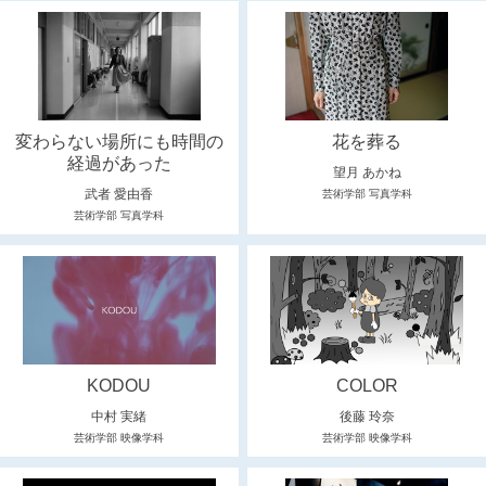
変わらない場所にも時間の
花を葬る
経過があった
望月 あかね
武者 愛由香
芸術学部 写真学科
芸術学部 写真学科
KODOU
COLOR
中村 実緒
後藤 玲奈
芸術学部 映像学科
芸術学部 映像学科