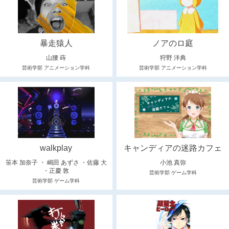
暴走猿人
ノアのロ庭
山腰 蒔
狩野 洋典
芸術学部 アニメーション学科
芸術学部 アニメーション学科
walkplay
キャンディアの迷路カフェ
笹本 加奈子 ・ 嶋田 あずさ ・佐藤 大
小池 真弥
・正慶 敦
芸術学部 ゲーム学科
芸術学部 ゲーム学科