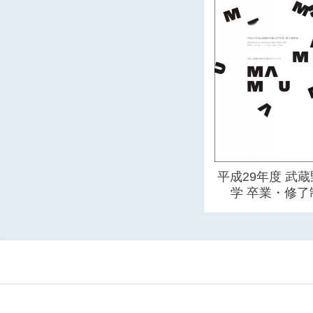
平成29年度 武
学 卒業・修了