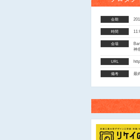
20
会期
11:
時間
Ba
会場
神
htt
URL
最終
備考