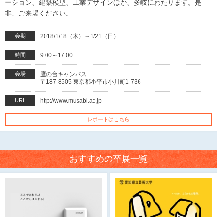
ーション、建築模型、工業デザインほか、多岐にわたります。是
非、ご来場ください。
会期
2018/1/18（木）～1/21（日）
時間
9:00～17:00
会場
鷹の台キャンパス
〒187-8505 東京都小平市小川町1-736
URL
http://www.musabi.ac.jp
レポートはこちら
おすすめの卒展一覧