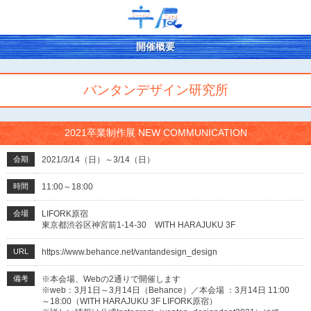
開催概要
バンタンデザイン研究所
2021卒業制作展 NEW COMMUNICATION
会期
2021/3/14（日）～3/14（日）
時間
11:00～18:00
会場
LIFORK原宿
東京都渋谷区神宮前1-14-30 WITH HARAJUKU 3F
URL
https://www.behance.net/vantandesign_design
備考
※本会場、Webの2通りで開催します
※web：3月1日～3月14日（Behance）／本会場 ：3月14日 11:00
～18:00（WITH HARAJUKU 3F LIFORK原宿）