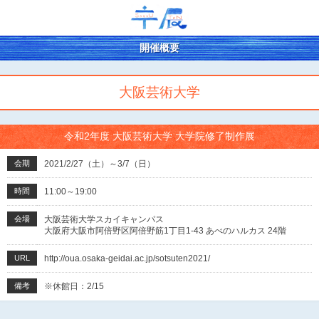
開催概要
大阪芸術大学
令和2年度 大阪芸術大学 大学院修了制作展
会期
2021/2/27（土）～3/7（日）
時間
11:00～19:00
会場
大阪芸術大学スカイキャンパス
大阪府大阪市阿倍野区阿倍野筋1丁目1-43 あべのハルカス 24階
URL
http://oua.osaka-geidai.ac.jp/sotsuten2021/
備考
※休館日：2/15