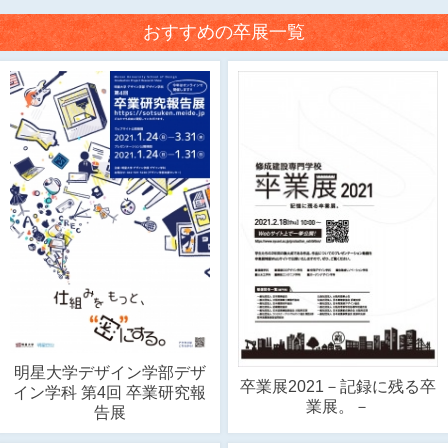
おすすめの卒展一覧
明星大学デザイン学部デザ
卒業展2021－記録に残る卒
イン学科 第4回 卒業研究報
業展。－
告展