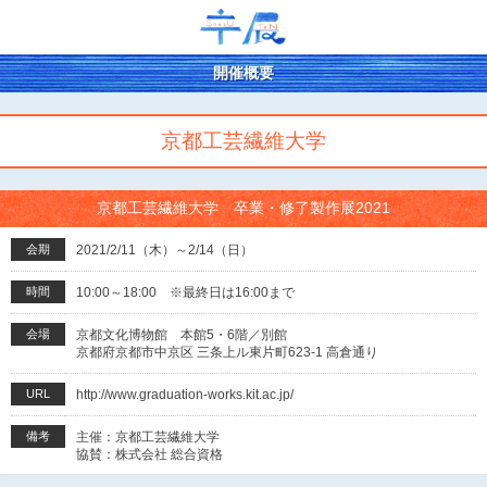
開催概要
京都工芸繊維大学
京都工芸繊維大学 卒業・修了製作展2021
会期
2021/2/11（木）～2/14（日）
時間
10:00～18:00 ※最終日は16:00まで
会場
京都文化博物館 本館5・6階／別館
京都府京都市中京区 三条上ル東片町623-1 高倉通り
URL
http://www.graduation-works.kit.ac.jp/
備考
主催：京都工芸繊維大学
協賛：株式会社 総合資格