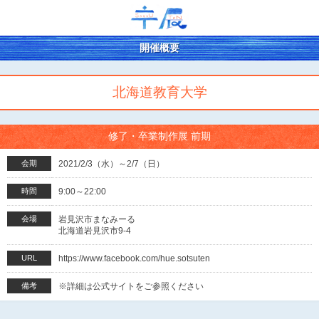
開催概要
北海道教育大学
修了・卒業制作展 前期
会期
2021/2/3（水）～2/7（日）
時間
9:00～22:00
会場
岩見沢市まなみーる
北海道岩見沢市9-4
URL
https://www.facebook.com/hue.sotsuten
備考
※詳細は公式サイトをご参照ください