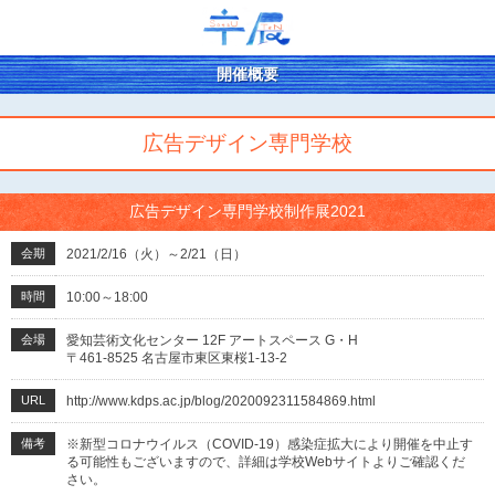
開催概要
広告デザイン専門学校
広告デザイン専門学校制作展2021
会期
2021/2/16（火）～2/21（日）
時間
10:00～18:00
会場
愛知芸術文化センター 12F アートスペース G・H
〒461-8525 名古屋市東区東桜1-13-2
URL
http://www.kdps.ac.jp/blog/2020092311584869.html
備考
※新型コロナウイルス（COVID-19）感染症拡大により開催を中止す
る可能性もございますので、詳細は学校Webサイトよりご確認くだ
さい。