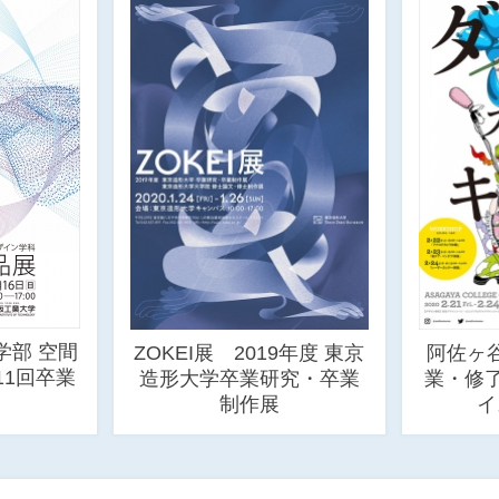
学部 空間
ZOKEI展 2019年度 東京
阿佐ヶ
11回卒業
造形大学卒業研究・卒業
業・修了
制作展
イ