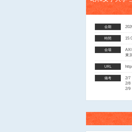
20
会期
15:
時間
AX
会場
東京
http
URL
2/7
備考
2/
2/9