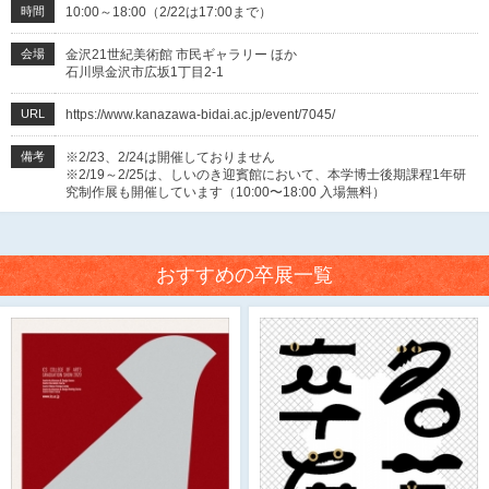
時間
10:00～18:00（2/22は17:00まで）
会場
金沢21世紀美術館 市民ギャラリー ほか
石川県金沢市広坂1丁目2-1
URL
https://www.kanazawa-bidai.ac.jp/event/7045/
備考
※2/23、2/24は開催しておりません
※2/19～2/25は、しいのき迎賓館において、本学博士後期課程1年研
究制作展も開催しています（10:00〜18:00 入場無料）
おすすめの卒展一覧