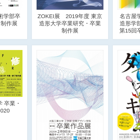
術学部卒
ZOKEI展 2019年度 東京
名古屋
了制作展
造形大学卒業研究・卒業
造形学
制作展
第15
 卒業・
020