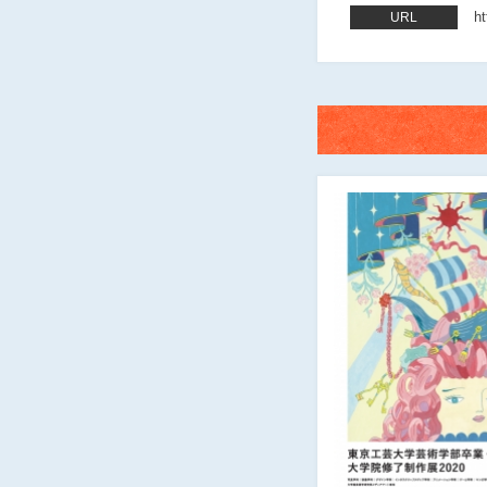
ht
URL