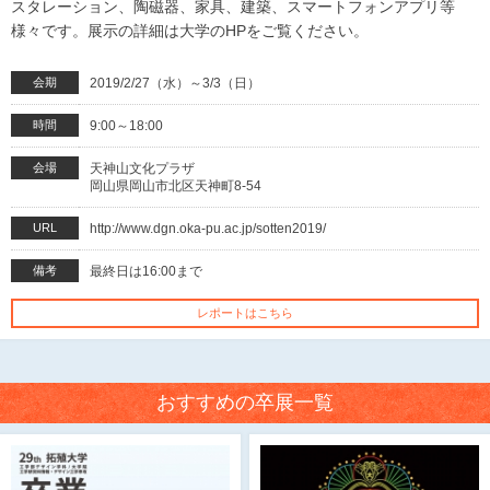
スタレーション、陶磁器、家具、建築、スマートフォンアプリ等
様々です。展示の詳細は大学のHPをご覧ください。
会期
2019/2/27（水）～3/3（日）
時間
9:00～18:00
会場
天神山文化プラザ
岡山県岡山市北区天神町8-54
URL
http://www.dgn.oka-pu.ac.jp/sotten2019/
備考
最終日は16:00まで
レポートはこちら
おすすめの卒展一覧