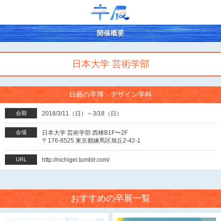
開催概要
日本大学 芸術学部
日藝の卒博 デザイン学科
会期
2018/3/11（日）～3/18（日）
会場
日本大学 芸術学部 西棟B1F〜2F
〒176-8525 東京都練馬区旭丘2-42-1
URL
http://nichigei.tumblr.com/
おすすめの卒展一覧