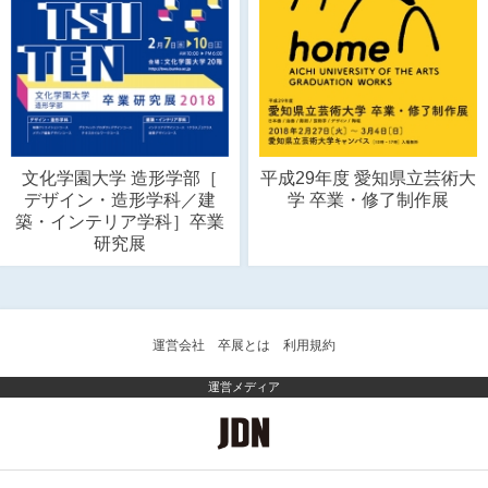
文化学園大学 造形学部［
平成29年度 愛知県立芸術大
デザイン・造形学科／建
学 卒業・修了制作展
築・インテリア学科］卒業
研究展
運営会社
卒展とは
利用規約
運営メディア