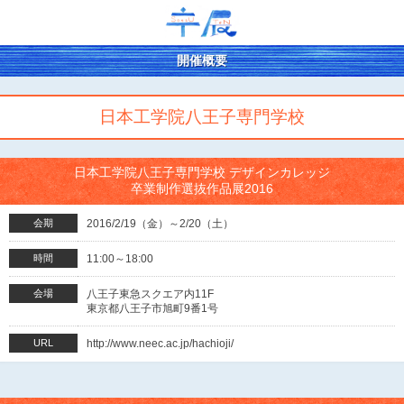
開催概要
日本工学院八王子専門学校
日本工学院八王子専門学校 デザインカレッジ
卒業制作選抜作品展2016
会期
2016/2/19（金）～2/20（土）
時間
11:00～18:00
会場
八王子東急スクエア内11F
東京都八王子市旭町9番1号
URL
http://www.neec.ac.jp/hachioji/