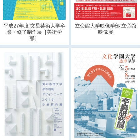
平成27年度 文星芸術大学卒
立命館大学映像学部 立命館
業・修了制作展［美術学
映像展
部］