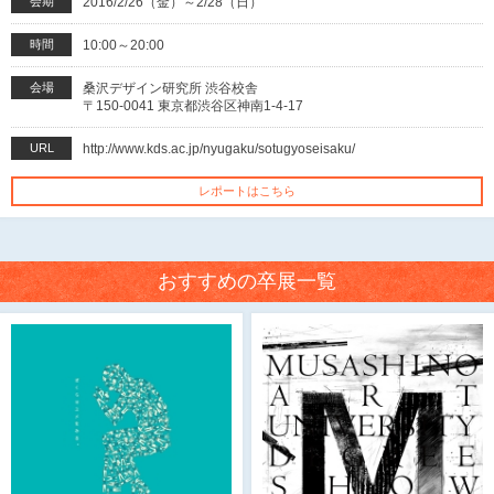
会期
2016/2/26（金）～2/28（日）
時間
10:00～20:00
会場
桑沢デザイン研究所 渋谷校舎
〒150-0041 東京都渋谷区神南1-4-17
URL
http://www.kds.ac.jp/nyugaku/sotugyoseisaku/
レポートはこちら
おすすめの卒展一覧