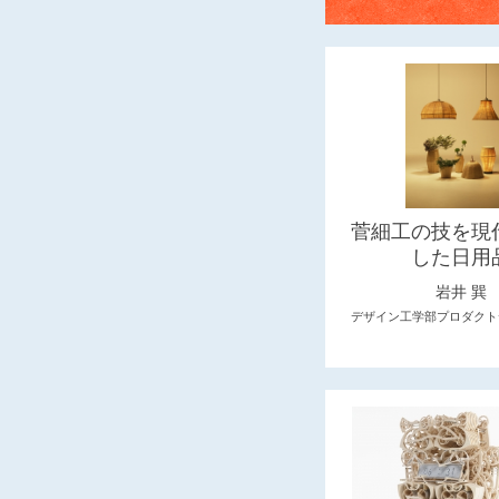
菅細工の技を現
した日用
岩井 巽
デザイン工学部プロダクト