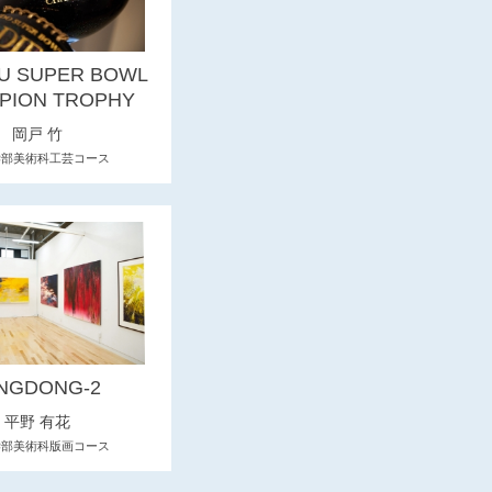
U SUPER BOWL
PION TROPHY
岡戸 竹
学部美術科工芸コース
NGDONG-2
平野 有花
学部美術科版画コース