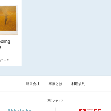
bling
s
画コース
運営会社
卒展とは
利用規約
運営メディア