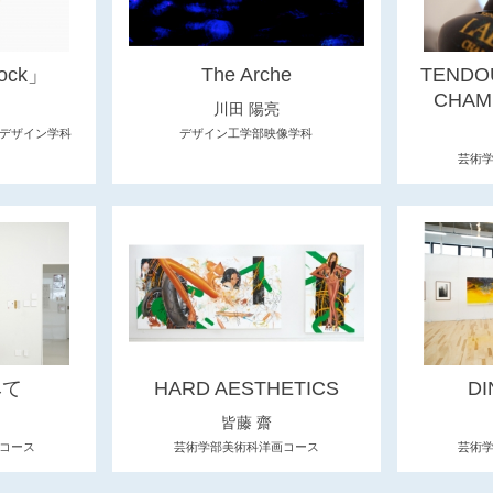
ock」
The Arche
TENDO
CHAM
川田 陽亮
デザイン学科
デザイン工学部映像学科
芸術
みて
HARD AESTHETICS
DI
皆藤 齋
コース
芸術学部美術科洋画コース
芸術