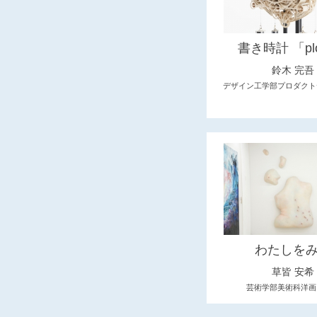
書き時計 「pl
鈴木 完吾
デザイン工学部プロダクト
わたしを
草皆 安希
芸術学部美術科洋画