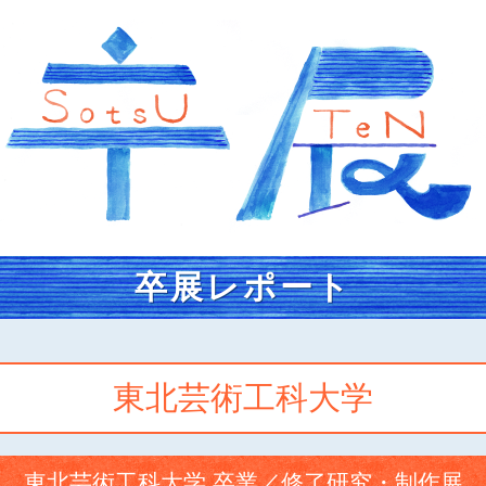
卒展レポート
東北芸術工科大学
東北芸術工科大学 卒業／修了研究・制作展