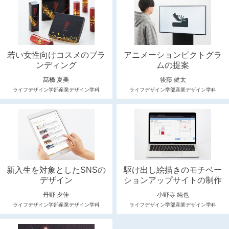
若い女性向けコスメのブラ
アニメーションピクトグラ
ンディング
ムの提案
髙橋 夏美
後藤 健太
ライフデザイン学部産業デザイン学科
ライフデザイン学部産業デザイン学科
新入生を対象としたSNSの
駆け出し絵描きのモチベー
デザイン
ションアップサイトの制作
丹野 夕佳
小野寺 純也
ライフデザイン学部産業デザイン学科
ライフデザイン学部産業デザイン学科