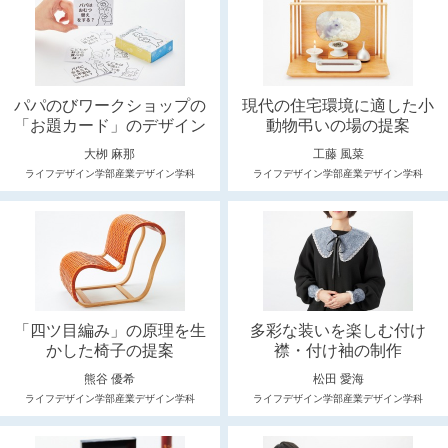
パパのびワークショップの
現代の住宅環境に適した小
「お題カード」のデザイン
動物弔いの場の提案
大栁 麻那
工藤 風菜
ライフデザイン学部産業デザイン学科
ライフデザイン学部産業デザイン学科
「四ツ目編み」の原理を生
多彩な装いを楽しむ付け
かした椅子の提案
襟・付け袖の制作
熊谷 優希
松田 愛海
ライフデザイン学部産業デザイン学科
ライフデザイン学部産業デザイン学科