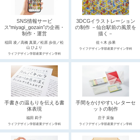
SNS情報サービ
3DCGイラストレーション
ス“miyagi_gozain”の企画・
の制作 －仙台駅前の風景を
制作・運営
描く－
稲田 凌／高橋 真菜／松原 歩佳／松
佐々木 歩果
山 ひより
ライフデザイン学部産業デザイン学科
ライフデザイン学部産業デザイン学科
手書きの温もりを伝える書
手間をかけやすいレターセ
体表現
ットの制作
福田 莉子
庄子 采伽
ライフデザイン学部産業デザイン学科
ライフデザイン学部産業デザイン学科