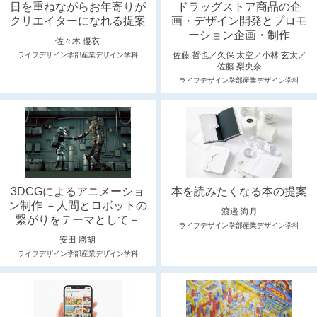
日を重ねながらお年寄りが
ドラッグストア商品の企
クリエイターになれる提案
画・デザイン開発とプロモ
ーション企画・制作
佐々木 優衣
佐藤 哲也／久保 太空／小林 玄太／
ライフデザイン学部産業デザイン学科
佐藤 梨央奈
ライフデザイン学部産業デザイン学科
3DCGによるアニメーショ
本を読みたくなる本の提案
ン制作 －人間とロボットの
渡邉 海月
繋がりをテーマとして－
ライフデザイン学部産業デザイン学科
安田 勝胡
ライフデザイン学部産業デザイン学科