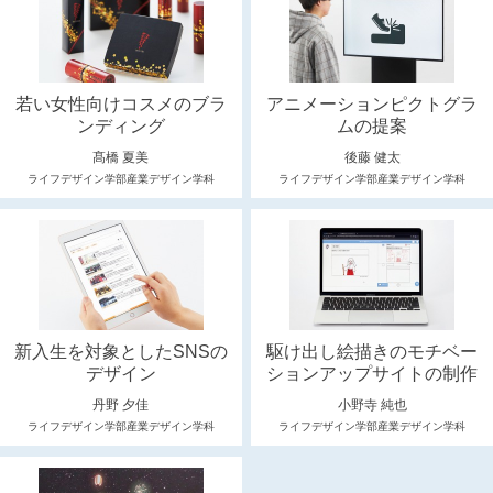
若い女性向けコスメのブラ
アニメーションピクトグラ
ンディング
ムの提案
髙橋 夏美
後藤 健太
ライフデザイン学部産業デザイン学科
ライフデザイン学部産業デザイン学科
新入生を対象としたSNSの
駆け出し絵描きのモチベー
デザイン
ションアップサイトの制作
丹野 夕佳
小野寺 純也
ライフデザイン学部産業デザイン学科
ライフデザイン学部産業デザイン学科