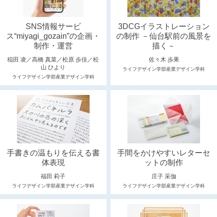
SNS情報サービ
3DCGイラストレーション
ス“miyagi_gozain”の企画・
の制作 －仙台駅前の風景を
制作・運営
描く－
稲田 凌／高橋 真菜／松原 歩佳／松
佐々木 歩果
山 ひより
ライフデザイン学部産業デザイン学科
ライフデザイン学部産業デザイン学科
手書きの温もりを伝える書
手間をかけやすいレターセ
体表現
ットの制作
福田 莉子
庄子 采伽
ライフデザイン学部産業デザイン学科
ライフデザイン学部産業デザイン学科