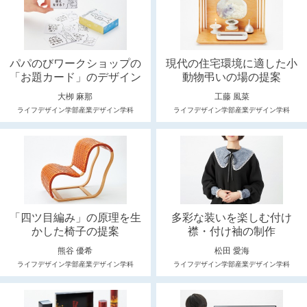
パパのびワークショップの
現代の住宅環境に適した小
「お題カード」のデザイン
動物弔いの場の提案
大栁 麻那
工藤 風菜
ライフデザイン学部産業デザイン学科
ライフデザイン学部産業デザイン学科
「四ツ目編み」の原理を生
多彩な装いを楽しむ付け
かした椅子の提案
襟・付け袖の制作
熊谷 優希
松田 愛海
ライフデザイン学部産業デザイン学科
ライフデザイン学部産業デザイン学科