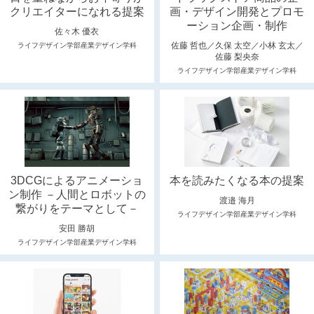
クリエイターになれる提案
画・デザイン開発とプロモ
ーション企画・制作
佐々木 優衣
佐藤 哲也／久保 太空／小林 玄太／
ライフデザイン学部産業デザイン学科
佐藤 梨央奈
ライフデザイン学部産業デザイン学科
3DCGによるアニメーショ
本を読みたくなる本の提案
ン制作 －人間とロボットの
渡邉 海月
繋がりをテーマとして－
ライフデザイン学部産業デザイン学科
安田 勝胡
ライフデザイン学部産業デザイン学科