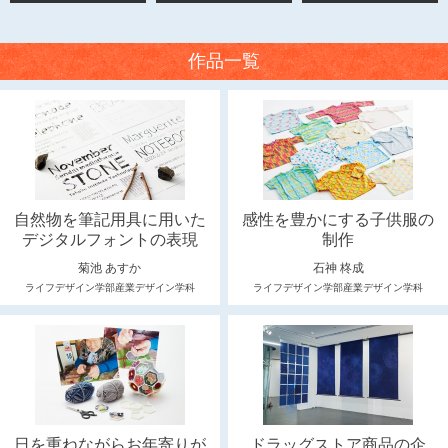
作品一覧
自然物を筆記用具に用いた
感性を豊かにする子供服の
デジタルフォントの表現
制作
菊池 あすか
石神 柊成
ライフデザイン学部産業デザイン学科
ライフデザイン学部産業デザイン学科
日を重ねながらお年寄りが
ドラッグストア商品の企