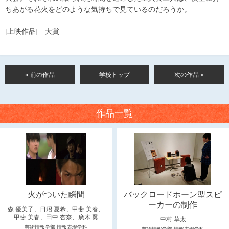
ちあがる花火をどのような気持ちで見ているのだろうか。
[上映作品] 大賞
« 前の作品
学校トップ
次の作品 »
作品一覧
火がついた瞬間
バックロードホーン型スピ
ーカーの制作
森 優美子、日沼 夏希、甲斐 美春、
甲斐 美春、田中 杏奈、廣木 翼
中村 草太
芸術情報学部 情報表現学科