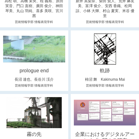
髙松 萌、高橋 茉央、桂 義裕、原田
新井 英梨奈、柴田 賢人、荒井 麻友
実音、門口 直樹、廣田 俊介、神田
美、富澤 俊介、安西 香織、松岡
琴美、丸山 羽純、喜多 美咲、宮川
諒、小林 大輝、村山 夏実、米谷 優
茜
里
芸術情報学部 情報表現学科
芸術情報学部 情報表現学科
prologue end
軌跡
長沼 達也、長谷川 渓介
柿沼 舞 Kakinuma Mai
芸術情報学部 情報表現学科
芸術情報学部 情報表現学科
霧の先
企業におけるデジタルアー