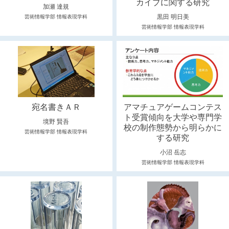
カイブに関する研究
加瀬 達規
黒田 明日美
芸術情報学部 情報表現学科
芸術情報学部 情報表現学科
宛名書きＡＲ
アマチュアゲームコンテス
ト受賞傾向を大学や専門学
境野 賢吾
校の制作態勢から明らかに
芸術情報学部 情報表現学科
する研究
小沼 岳志
芸術情報学部 情報表現学科