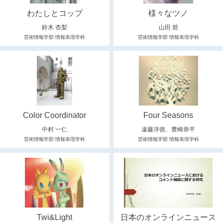
わたしとコップ
様々なツノ
鈴木 杏梨
山田 碧
芸術情報学部 情報表現学科
芸術情報学部 情報表現学科
Color Coordinator
Four Seasons
中村 一仁
遠藤洋徳、豊崎恭平
芸術情報学部 情報表現学科
芸術情報学部 情報表現学科
Twi&Light
日本のオンラインニュース