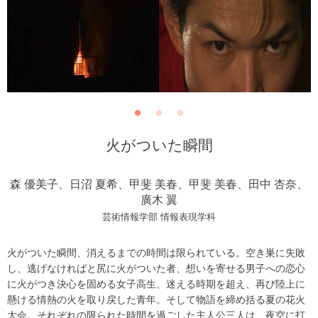
火がついた瞬間
森 優美子、日沼 夏希、甲斐 美春、甲斐 美春、田中 杏奈、
廣木 翼
芸術情報学部 情報表現学科
火がついた瞬間、消えるまでの時間は限られている。空き巣に失敗
し、逃げなければと尻に火がついた者、想いを寄せる男子への恋心
に火がつき決心を固める女子高生、迷える時期を超え、再び陸上に
懸ける情熱の火を取り戻した青年。そして物語を締め括る夏の花火
大会。それぞれの限られた時間を過ごした主人公三人は、夜空に打