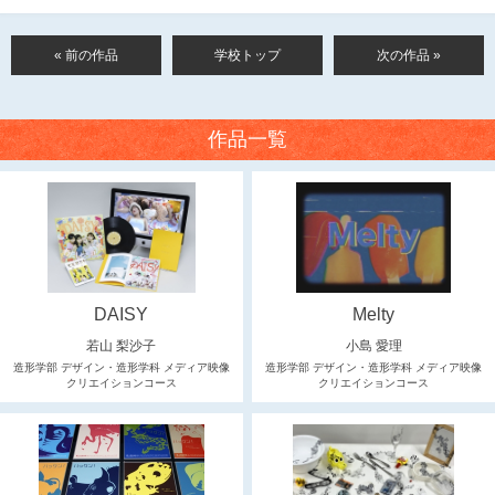
« 前の作品
学校トップ
次の作品 »
作品一覧
DAISY
Melty
若山 梨沙子
小島 愛理
造形学部 デザイン・造形学科 メディア映像
造形学部 デザイン・造形学科 メディア映像
クリエイションコース
クリエイションコース