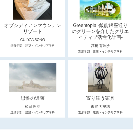
オブシディアンマウンテン
Greentopia -飯能銀座通り
リゾート
のグリーンを介したクリエ
イティブ活性化計画-
CUI YANSONG
髙橋 有理沙
造形学部 建築・インテリア学科
造形学部 建築・インテリア学科
思惟の遺跡
寄り添う家具
松田 理沙
飯野 万里穂
造形学部 建築・インテリア学科
造形学部 建築・インテリア学科