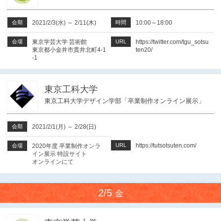
会期
2021/2/3(水)
～
2/11(木)
時間
10:00～18:00
会場
東京学芸大学 芸術館
URL
https://twitter.com/tgu_sotsu
東京都小金井市貫井北町4-1
ten20/
-1
東京工科大学
東京工科大学デザイン学部「卒業制作オンライン展示」
会期
2021/2/1(月)
～
2/28(日)
URL
https://tutsotsuten.com/
会場
2020年度 卒業制作オンラ
イン展示 特設サイト
オンラインにて
2/5
金