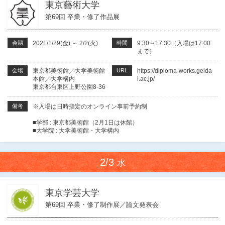
東京藝術大学
第69回 卒業・修了作品展
会期
2021/1/29(金)
～
2/2(火)
時間
9:30～17:30（入場は17:00
まで）
会場
東京都美術館／大学美術館
URL
https://diploma-works.geida
本館／大学構内
i.ac.jp/
東京都台東区上野公園8-36
備考
※入場は日時指定のオンライン事前予約制
■学部 : 東京都美術館（2月1日は休館）
■大学院 : 大学美術館・大学構内
2/3
水
東京学芸大学
第69回 卒業・修了制作展／論文発表会