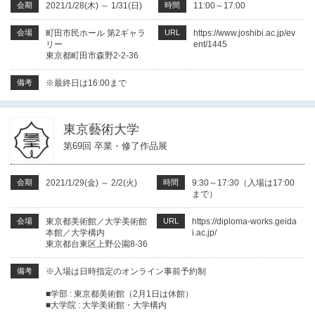
会期
2021/1/28(木)
～
1/31(日)
時間
11:00～17:00
会場
町田市民ホール 第2ギャラ
URL
https://www.joshibi.ac.jp/ev
リー
ent/1445
東京都町田市森野2-2-36
備考
※最終日は16:00まで
東京藝術大学
第69回 卒業・修了作品展
会期
2021/1/29(金)
～
2/2(火)
時間
9:30～17:30（入場は17:00
まで）
会場
東京都美術館／大学美術館
URL
https://diploma-works.geida
本館／大学構内
i.ac.jp/
東京都台東区上野公園8-36
備考
※入場は日時指定のオンライン事前予約制
■学部 : 東京都美術館（2月1日は休館）
■大学院 : 大学美術館・大学構内