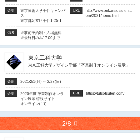
会場
東京藝術大学千住キャンパ
URL
http://www.onkansotsuten.c
ス
om/2021/home.html
東京都足立区千住1-25-1
備考
※事前予約制・入場無料
※最終日のみ17:00まで
東京工科大学
東京工科大学デザイン学部「卒業制作オンライン展示」
会期
2021/2/1(月)
～
2/28(日)
URL
https://tutsotsuten.com/
会場
2020年度 卒業制作オンラ
イン展示 特設サイト
オンラインにて
2/8
月