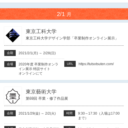
2/1
月
東京工科大学
東京工科大学デザイン学部「卒業制作オンライン展示」
会期
2021/2/1(月)
～
2/28(日)
URL
https://tutsotsuten.com/
会場
2020年度 卒業制作オンラ
イン展示 特設サイト
オンラインにて
東京藝術大学
第69回 卒業・修了作品展
会期
2021/1/29(金)
～
2/2(火)
時間
9:30～17:30（入場は17:00
まで）