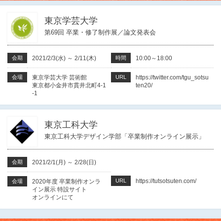
東京学芸大学
第69回 卒業・修了制作展／論文発表会
会期
2021/2/3(水)
～
2/11(木)
時間
10:00～18:00
会場
東京学芸大学 芸術館
URL
https://twitter.com/tgu_sotsu
東京都小金井市貫井北町4-1
ten20/
-1
東京工科大学
東京工科大学デザイン学部「卒業制作オンライン展示」
会期
2021/2/1(月)
～
2/28(日)
URL
https://tutsotsuten.com/
会場
2020年度 卒業制作オンラ
イン展示 特設サイト
オンラインにて