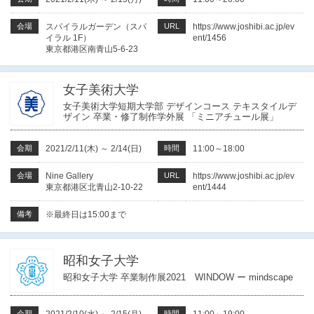
会場
スパイラルガーデン（スパ
URL
https://www.joshibi.ac.jp/ev
イラル 1F）
ent/1456
東京都港区南青山5-6-23
女子美術大学
女子美術大学短期大学部 デザインコース テキスタイルデ
ザイン 卒業・修了制作学外展 「ミニアチュール展」
会期
2021/2/11(木)
～
2/14(日)
時間
11:00～18:00
会場
Nine Gallery
URL
https://www.joshibi.ac.jp/ev
東京都港区北青山2-10-22
ent/1444
備考
※最終日は15:00まで
昭和女子大学
昭和女子大学 卒業制作展2021 WINDOW ー mindscape
会期
時間