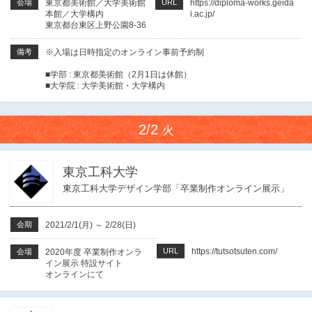
会場
東京都美術館／大学美術館
URL
https://diploma-works.geida
本館／大学構内
i.ac.jp/
東京都台東区上野公園8-36
備考
※入場は日時指定のオンライン事前予約制
■学部 : 東京都美術館（2月1日は休館）
■大学院 : 大学美術館・大学構内
2/2
火
東京工科大学
東京工科大学デザイン学部「卒業制作オンライン展示」
会期
2021/2/1(月)
～
2/28(日)
URL
https://tutsotsuten.com/
会場
2020年度 卒業制作オンラ
イン展示 特設サイト
オンラインにて