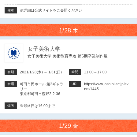
備考
※詳細は公式サイトをご参照ください
1/28
木
女子美術大学
女子美術大学 美術教育専攻 第6期卒業制作展
会期
2021/1/28(木)
～
1/31(日)
時間
11:00～17:00
会場
町田市民ホール 第2ギャラ
URL
https://www.joshibi.ac.jp/ev
リー
ent/1445
東京都町田市森野2-2-36
備考
※最終日は16:00まで
1/29
金