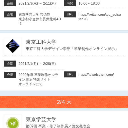
会期
2021/2/3(水)
～
2/11(木)
時間
10:00～18:00
会場
東京学芸大学 芸術館
URL
https://twitter.com/tgu_sotsu
東京都小金井市貫井北町4-1
ten20/
-1
東京工科大学
東京工科大学デザイン学部「卒業制作オンライン展示」
会期
2021/2/1(月)
～
2/28(日)
URL
https://tutsotsuten.com/
会場
2020年度 卒業制作オンラ
イン展示 特設サイト
オンラインにて
2/4
木
東京学芸大学
第69回 卒業・修了制作展／論文発表会