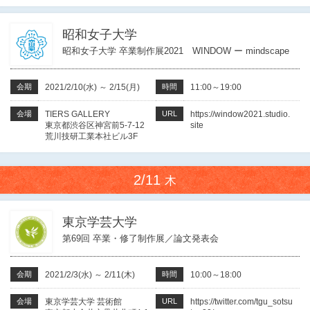
昭和女子大学
昭和女子大学 卒業制作展2021 WINDOW ー mindscape
会期
2021/2/10(水)
～
2/15(月)
時間
11:00～19:00
会場
TIERS GALLERY
URL
https://window2021.studio.
東京都渋谷区神宮前5-7-12
site
荒川技研工業本社ビル3F
2/11
木
東京学芸大学
第69回 卒業・修了制作展／論文発表会
会期
2021/2/3(水)
～
2/11(木)
時間
10:00～18:00
会場
東京学芸大学 芸術館
URL
https://twitter.com/tgu_sotsu