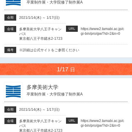
卒業制作展・大学院修了制作展A
会期
2021/1/14(木)
～
1/17(日)
URL
https://www2.tamabi.ac.jp/c
会場
多摩美術大学八王子キャン
gi-bin/pro/gw/?id=2&n=0
パス
東京都八王子市鑓水2-1723
備考
※詳細は公式サイトをご参照ください
1/17
日
多摩美術大学
卒業制作展・大学院修了制作展A
会期
2021/1/14(木)
～
1/17(日)
URL
https://www2.tamabi.ac.jp/c
会場
多摩美術大学八王子キャン
gi-bin/pro/gw/?id=2&n=0
パス
東京都八王子市鑓水2-1723