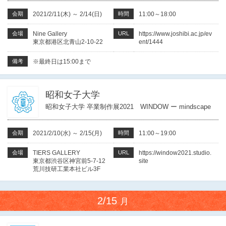
会期
2021/2/11(木)
～
2/14(日)
時間
11:00～18:00
会場
Nine Gallery
URL
https://www.joshibi.ac.jp/ev
東京都港区北青山2-10-22
ent/1444
備考
※最終日は15:00まで
昭和女子大学
昭和女子大学 卒業制作展2021 WINDOW ー mindscape
会期
2021/2/10(水)
～
2/15(月)
時間
11:00～19:00
会場
TIERS GALLERY
URL
https://window2021.studio.
東京都渋谷区神宮前5-7-12
site
荒川技研工業本社ビル3F
2/15
月