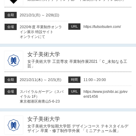
会期
2021/2/1(月)
～
2/28(日)
URL
https://tutsotsuten.com/
会場
2020年度 卒業制作オンラ
イン展示 特設サイト
オンラインにて
女子美術大学
女子美術大学 工芸専攻 卒業制作展2021「Ｃ_未知なる工
芸」
会期
2021/2/11(木)
～
2/15(月)
時間
11:00～20:00
会場
スパイラルガーデン（スパ
URL
https://www.joshibi.ac.jp/ev
イラル 1F）
ent/1456
東京都港区南青山5-6-23
女子美術大学
女子美術大学短期大学部 デザインコース テキスタイルデ
ザイン 卒業・修了制作学外展 「ミニアチュール展」