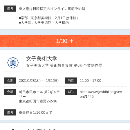
備考
※入場は日時指定のオンライン事前予約制
■学部 : 東京都美術館（2月1日は休館）
■大学院 : 大学美術館・大学構内
1/30
土
女子美術大学
女子美術大学 美術教育専攻 第6期卒業制作展
会期
2021/1/28(木)
～
1/31(日)
時間
11:00～17:00
会場
町田市民ホール 第2ギャラ
URL
https://www.joshibi.ac.jp/ev
リー
ent/1445
東京都町田市森野2-2-36
備考
※最終日は16:00まで