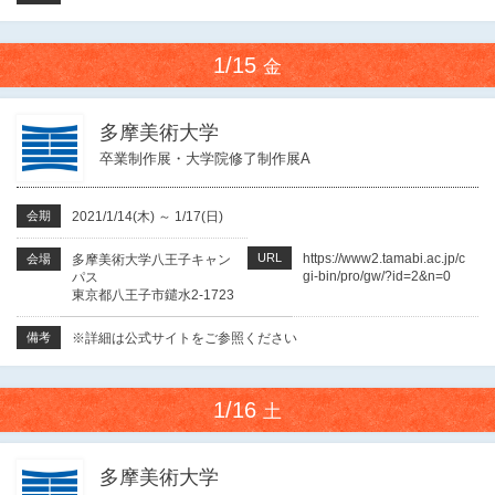
1/15
金
多摩美術大学
卒業制作展・大学院修了制作展A
会期
2021/1/14(木)
～
1/17(日)
URL
https://www2.tamabi.ac.jp/c
会場
多摩美術大学八王子キャン
gi-bin/pro/gw/?id=2&n=0
パス
東京都八王子市鑓水2-1723
備考
※詳細は公式サイトをご参照ください
1/16
土
多摩美術大学