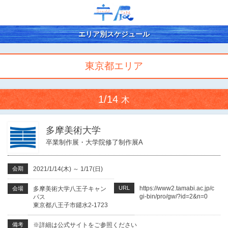
エリア別スケジュール
東京都エリア
1/14
木
多摩美術大学
卒業制作展・大学院修了制作展A
会期
2021/1/14(木)
～
1/17(日)
URL
https://www2.tamabi.ac.jp/c
会場
多摩美術大学八王子キャン
gi-bin/pro/gw/?id=2&n=0
パス
東京都八王子市鑓水2-1723
備考
※詳細は公式サイトをご参照ください