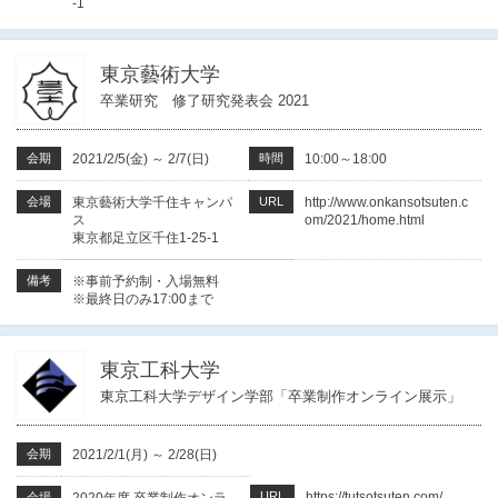
-1
東京藝術大学
卒業研究 修了研究発表会 2021
会期
2021/2/5(金)
～
2/7(日)
時間
10:00～18:00
会場
東京藝術大学千住キャンパ
URL
http://www.onkansotsuten.c
ス
om/2021/home.html
東京都足立区千住1-25-1
備考
※事前予約制・入場無料
※最終日のみ17:00まで
東京工科大学
東京工科大学デザイン学部「卒業制作オンライン展示」
会期
2021/2/1(月)
～
2/28(日)
URL
https://tutsotsuten.com/
会場