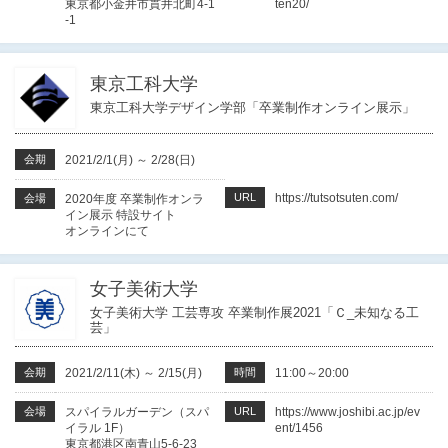
東京都小金井市貫井北町4-1
ten20/
-1
東京工科大学
東京工科大学デザイン学部「卒業制作オンライン展示」
会期
2021/2/1(月)
～
2/28(日)
URL
https://tutsotsuten.com/
会場
2020年度 卒業制作オンラ
イン展示 特設サイト
オンラインにて
女子美術大学
女子美術大学 工芸専攻 卒業制作展2021「Ｃ_未知なる工
芸」
会期
2021/2/11(木)
～
2/15(月)
時間
11:00～20:00
会場
スパイラルガーデン（スパ
URL
https://www.joshibi.ac.jp/ev
イラル 1F）
ent/1456
東京都港区南青山5-6-23