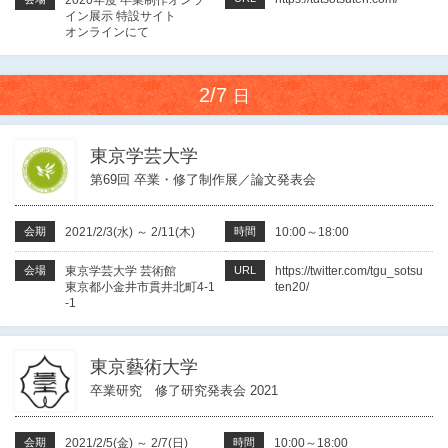
2020年度 卒業制作オンラ
イン展示 特設サイト
オンラインにて
2/7
日
東京学芸大学
第69回 卒業・修了制作展／論文発表会
会期
2021/2/3(水)
～
2/11(木)
時間
10:00～18:00
会場
東京学芸大学 芸術館
URL
https://twitter.com/tgu_sotsu
東京都小金井市貫井北町4-1
ten20/
-1
東京藝術大学
卒業研究 修了研究発表会 2021
会期
2021/2/5(金)
～
2/7(日)
時間
10:00～18:00