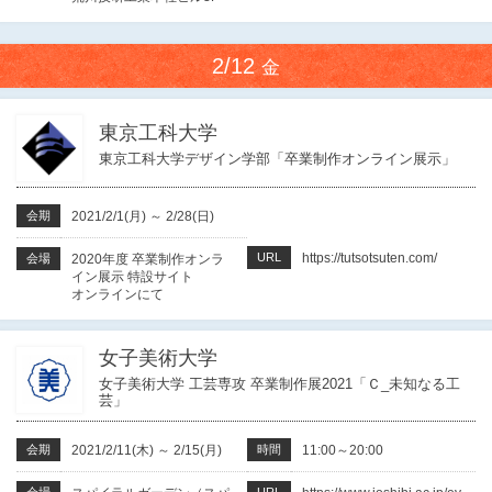
2/12
金
東京工科大学
東京工科大学デザイン学部「卒業制作オンライン展示」
会期
2021/2/1(月)
～
2/28(日)
URL
https://tutsotsuten.com/
会場
2020年度 卒業制作オンラ
イン展示 特設サイト
オンラインにて
女子美術大学
女子美術大学 工芸専攻 卒業制作展2021「Ｃ_未知なる工
芸」
会期
2021/2/11(木)
～
2/15(月)
時間
11:00～20:00