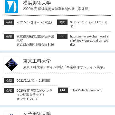
横浜美術大学
2020年度 横浜美術大学卒業制作展（学外展）
会期
2021/2/14(日)
～
2/19(金)
時間
9:30〜17:30（入場17:00ま
で）
会場
東京都美術館1階第4公募展
URL
https://www.yokohama-art.a
示室
c.jp/lifestyle/graduation_wo
東京都台東区上野公園8-36
rks/
東京工科大学
東京工科大学デザイン学部「卒業制作オンライン展示」
会期
2021/2/1(月)
～
2/28(日)
URL
https://tutsotsuten.com/
会場
2020年度 卒業制作オンラ
イン展示 特設サイト
オンラインにて
女子美術大学