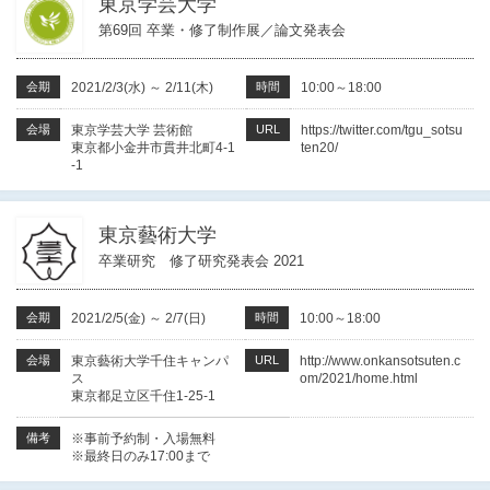
東京学芸大学
第69回 卒業・修了制作展／論文発表会
会期
2021/2/3(水)
～
2/11(木)
時間
10:00～18:00
会場
東京学芸大学 芸術館
URL
https://twitter.com/tgu_sotsu
東京都小金井市貫井北町4-1
ten20/
-1
東京藝術大学
卒業研究 修了研究発表会 2021
会期
2021/2/5(金)
～
2/7(日)
時間
10:00～18:00
会場
東京藝術大学千住キャンパ
URL
http://www.onkansotsuten.c
ス
om/2021/home.html
東京都足立区千住1-25-1
備考
※事前予約制・入場無料
※最終日のみ17:00まで