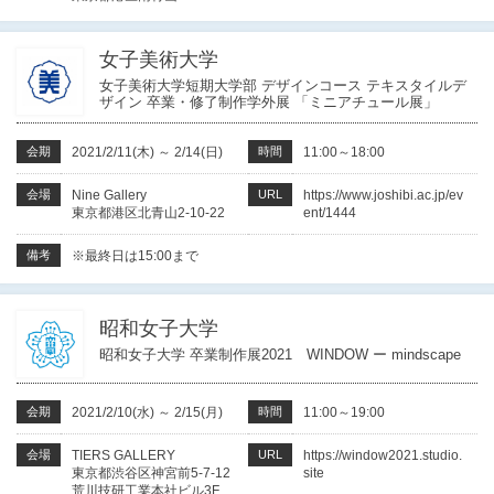
女子美術大学
女子美術大学短期大学部 デザインコース テキスタイルデ
ザイン 卒業・修了制作学外展 「ミニアチュール展」
会期
2021/2/11(木)
～
2/14(日)
時間
11:00～18:00
会場
Nine Gallery
URL
https://www.joshibi.ac.jp/ev
東京都港区北青山2-10-22
ent/1444
備考
※最終日は15:00まで
昭和女子大学
昭和女子大学 卒業制作展2021 WINDOW ー mindscape
会期
2021/2/10(水)
～
2/15(月)
時間
11:00～19:00
会場
TIERS GALLERY
URL
https://window2021.studio.
東京都渋谷区神宮前5-7-12
site
荒川技研工業本社ビル3F