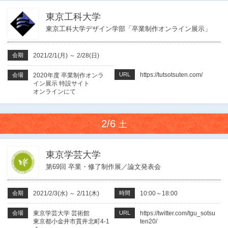
東京工科大学
東京工科大学デザイン学部「卒業制作オンライン展示」
会期
2021/2/1(月)
～
2/28(日)
URL
https://tutsotsuten.com/
会場
2020年度 卒業制作オンラ
イン展示 特設サイト
オンラインにて
2/6
土
東京学芸大学
第69回 卒業・修了制作展／論文発表会
会期
2021/2/3(水)
～
2/11(木)
時間
10:00～18:00
会場
東京学芸大学 芸術館
URL
https://twitter.com/tgu_sotsu
東京都小金井市貫井北町4-1
ten20/