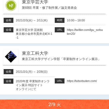
東京学芸大学
第69回 卒業・修了制作展／論文発表会
会期
2021/2/3(水)
～
2/11(木)
時間
10:00～18:00
会場
東京学芸大学 芸術館
URL
https://twitter.com/tgu_sotsu
東京都小金井市貫井北町4-1
ten20/
-1
東京工科大学
東京工科大学デザイン学部「卒業制作オンライン展示」
会期
2021/2/1(月)
～
2/28(日)
URL
https://tutsotsuten.com/
会場
2020年度 卒業制作オンラ
イン展示 特設サイト
オンラインにて
2/9
火