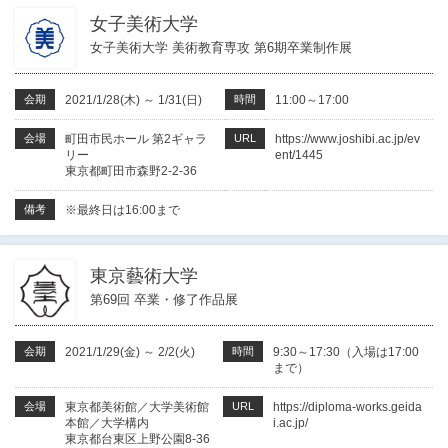
女子美術大学
女子美術大学 美術教育専攻 第6期卒業制作展
会期
2021/1/28(木)
～
1/31(日)
時間
11:00～17:00
会場
町田市民ホール 第2ギャラ
URL
https://www.joshibi.ac.jp/ev
リー
ent/1445
東京都町田市森野2-2-36
備考
※最終日は16:00まで
東京藝術大学
第69回 卒業・修了作品展
会期
2021/1/29(金)
～
2/2(火)
時間
9:30～17:30（入場は17:00
まで）
会場
東京都美術館／大学美術館
URL
https://diploma-works.geida
本館／大学構内
i.ac.jp/
東京都台東区上野公園8-36