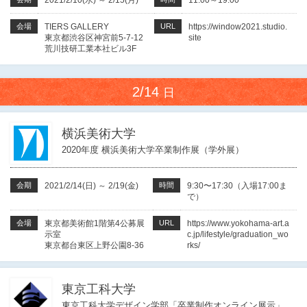
2021/2/10(水)
～
2/15(月)
11:00～19:00
会場
TIERS GALLERY
URL
https://window2021.studio.
東京都渋谷区神宮前5-7-12
site
荒川技研工業本社ビル3F
2/14
日
横浜美術大学
2020年度 横浜美術大学卒業制作展（学外展）
会期
2021/2/14(日)
～
2/19(金)
時間
9:30〜17:30（入場17:00ま
で）
会場
東京都美術館1階第4公募展
URL
https://www.yokohama-art.a
示室
c.jp/lifestyle/graduation_wo
東京都台東区上野公園8-36
rks/
東京工科大学
東京工科大学デザイン学部「卒業制作オンライン展示」