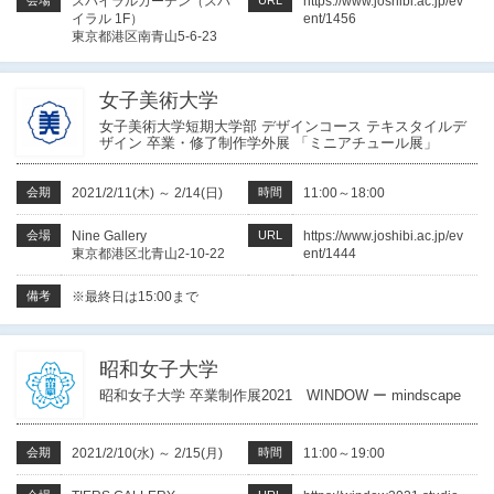
会場
スパイラルガーデン（スパ
URL
https://www.joshibi.ac.jp/ev
イラル 1F）
ent/1456
東京都港区南青山5-6-23
女子美術大学
女子美術大学短期大学部 デザインコース テキスタイルデ
ザイン 卒業・修了制作学外展 「ミニアチュール展」
会期
2021/2/11(木)
～
2/14(日)
時間
11:00～18:00
会場
Nine Gallery
URL
https://www.joshibi.ac.jp/ev
東京都港区北青山2-10-22
ent/1444
備考
※最終日は15:00まで
昭和女子大学
昭和女子大学 卒業制作展2021 WINDOW ー mindscape
会期
2021/2/10(水)
～
2/15(月)
時間
11:00～19:00