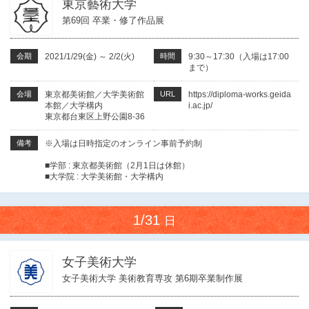
東京藝術大学
第69回 卒業・修了作品展
会期
2021/1/29(金)
～
2/2(火)
時間
9:30～17:30（入場は17:00
まで）
会場
東京都美術館／大学美術館
URL
https://diploma-works.geida
本館／大学構内
i.ac.jp/
東京都台東区上野公園8-36
備考
※入場は日時指定のオンライン事前予約制
■学部 : 東京都美術館（2月1日は休館）
■大学院 : 大学美術館・大学構内
1/31
日
女子美術大学
女子美術大学 美術教育専攻 第6期卒業制作展