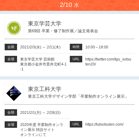
2/10
水
東京学芸大学
第69回 卒業・修了制作展／論文発表会
会期
2021/2/3(水)
～
2/11(木)
時間
10:00～18:00
会場
東京学芸大学 芸術館
URL
https://twitter.com/tgu_sotsu
東京都小金井市貫井北町4-1
ten20/
-1
東京工科大学
東京工科大学デザイン学部「卒業制作オンライン展示」
会期
2021/2/1(月)
～
2/28(日)
URL
https://tutsotsuten.com/
会場
2020年度 卒業制作オンラ
イン展示 特設サイト
オンラインにて