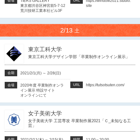
会場
TIERS GALLERY
URL
https://window2021.studio.
東京都渋谷区神宮前5-7-12
site
荒川技研工業本社ビル3F
2/13
土
東京工科大学
東京工科大学デザイン学部「卒業制作オンライン展示」
会期
2021/2/1(月)
～
2/28(日)
URL
https://tutsotsuten.com/
会場
2020年度 卒業制作オンラ
イン展示 特設サイト
オンラインにて
女子美術大学
女子美術大学 工芸専攻 卒業制作展2021「Ｃ_未知なる工
芸」
会期
2021/2/11(木)
～
2/15(月)
時間
11:00～20:00