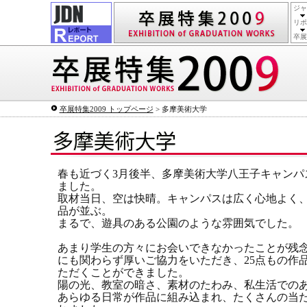
ジャ
リポ
卒展
卒展特集2009 トップページ
> 多摩美術大学
春も近づく3月後半、多摩美術大学八王子キャンパ
ました。
取材当日、空は快晴。キャンパスは広く心地よく
品が並ぶ。
まるで、遊具のある公園のような雰囲気でした。
あまり学生の方々にお会いできなかったことが残
にも関わらず厚いご協力をいただき、25点もの作
ただくことができました。
陽の光、教室の暗さ、素材のたわみ、私生活での
あらゆる日常が作品に組み込まれ、たくさんの当