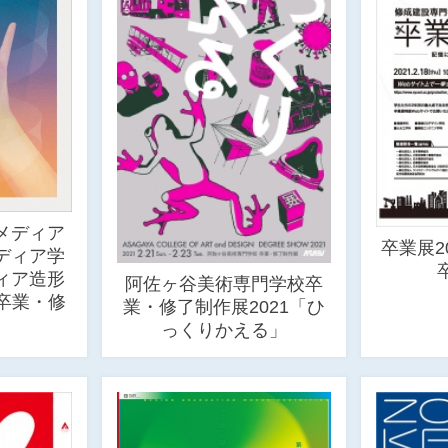
メディア
卒業展2
ディア学
ィア造形
阿佐ヶ谷美術専門学校卒
卒業・修
業・修了制作展2021「ひ
っくりかえる」