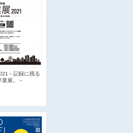
021－記録に残る
卒業展。－