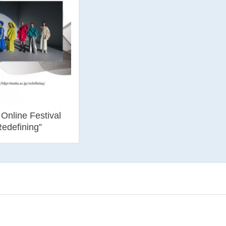
nline Festival
Redefining”