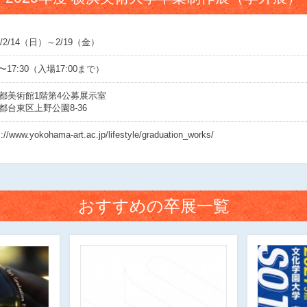
1/2/14（日）～2/19（金）
0〜17:30（入場17:00まで）
都美術館1階第4公募展示室
都台東区上野公園8-36
s://www.yokohama-art.ac.jp/lifestyle/graduation_works/
おすすめの卒展一覧