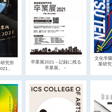
文化学園
卒業展2021－記録に残る
形研究所
業研究展
卒業展。－
021」